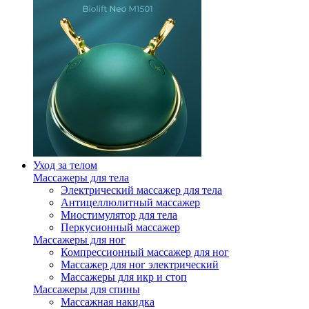
Уход за телом
Массажеры для тела
Электрический массажер для тела
Антицеллюлитный массажер
Миостимулятор для тела
Перкусионный массажер
Массажеры для ног
Компрессионный массажер для ног
Массажер для ног электрический
Массажеры для икр и стоп
Массажеры для спины
Массажная накидка