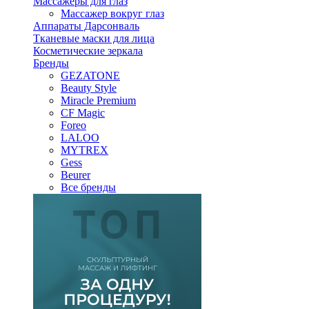
Массажеры для глаз
Массажер вокруг глаз
Аппараты Дарсонваль
Тканевые маски для лица
Косметические зеркала
Бренды
GEZATONE
Beauty Style
Miracle Premium
CF Magic
Foreo
LALOO
MYTREX
Gess
Beurer
Все бренды