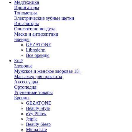
Медтехника
Ирригаторы
Тонометры
Электрические зубные щетки
Ингаляторы
Очистители воздуха
Маски и антисептики
Бренды
GEZATONE
Librederm
Все бренды
Ещё
Здоровье
Мужское и женское здоровье 18+
Массажер для простаты
Аксессуары
Ортопедия
Уцененные товары
Бренды
GEZATONE
Beauty Style
eVy Pillow
Jetpik
Beauty Sleep
Minna Life