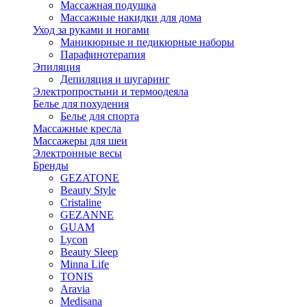
Массажная подушка
Массажные накидки для дома
Уход за руками и ногами
Маникюрные и педикюрные наборы
Парафинотерапия
Эпиляция
Депиляция и шугаринг
Электропростыни и термоодеяла
Белье для похудения
Белье для спорта
Массажные кресла
Массажеры для шеи
Электронные весы
Бренды
GEZATONE
Beauty Style
Cristaline
GEZANNE
GUAM
Lycon
Beauty Sleep
Minna Life
TONIS
Aravia
Medisana