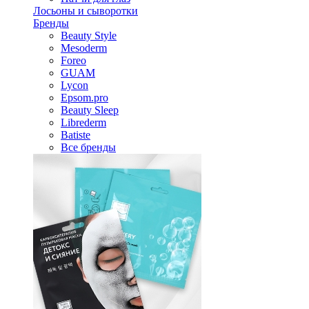
Лосьоны и сыворотки
Бренды
Beauty Style
Mesoderm
Foreo
GUAM
Lycon
Epsom.pro
Beauty Sleep
Librederm
Batiste
Все бренды