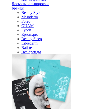
Лосьоны и сыворотки
Бренды
Beauty Style
Mesoderm
Foreo
GUAM
Lycon
Epsom.pro
Beauty Sleep
Librederm
Batiste
Все бренды