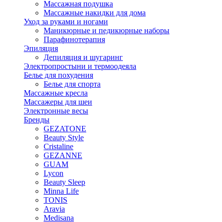
Массажная подушка
Массажные накидки для дома
Уход за руками и ногами
Маникюрные и педикюрные наборы
Парафинотерапия
Эпиляция
Депиляция и шугаринг
Электропростыни и термоодеяла
Белье для похудения
Белье для спорта
Массажные кресла
Массажеры для шеи
Электронные весы
Бренды
GEZATONE
Beauty Style
Cristaline
GEZANNE
GUAM
Lycon
Beauty Sleep
Minna Life
TONIS
Aravia
Medisana