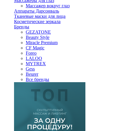
Массажеры для глаз
Массажер вокруг глаз
Аппараты Дарсонваль
Тканевые маски для лица
Косметические зеркала
Бренды
GEZATONE
Beauty Style
Miracle Premium
CF Magic
Foreo
LALOO
MYTREX
Gess
Beurer
Все бренды