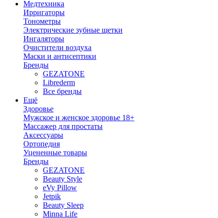
Медтехника
Ирригаторы
Тонометры
Электрические зубные щетки
Ингаляторы
Очистители воздуха
Маски и антисептики
Бренды
GEZATONE
Librederm
Все бренды
Ещё
Здоровье
Мужское и женское здоровье 18+
Массажер для простаты
Аксессуары
Ортопедия
Уцененные товары
Бренды
GEZATONE
Beauty Style
eVy Pillow
Jetpik
Beauty Sleep
Minna Life