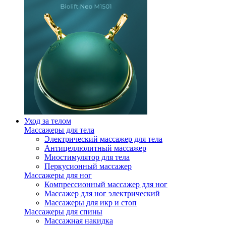
Уход за телом
Массажеры для тела
Электрический массажер для тела
Антицеллюлитный массажер
Миостимулятор для тела
Перкусионный массажер
Массажеры для ног
Компрессионный массажер для ног
Массажер для ног электрический
Массажеры для икр и стоп
Массажеры для спины
Массажная накидка