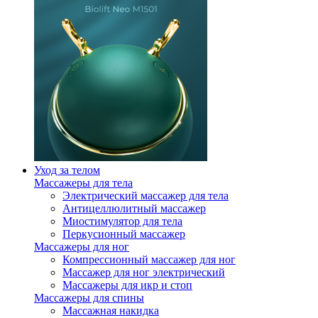
Уход за телом
Массажеры для тела
Электрический массажер для тела
Антицеллюлитный массажер
Миостимулятор для тела
Перкусионный массажер
Массажеры для ног
Компрессионный массажер для ног
Массажер для ног электрический
Массажеры для икр и стоп
Массажеры для спины
Массажная накидка