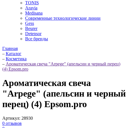
TONIS
Aravia
Medisana
Современные технологические линии
Gess
Beurer
Detensor
Все бренды
Главная
–
Каталог
–
Косметика
–
Ароматическая свеча "Arpege" (апельсин и черный перец)
(4) Epsom.pro
Ароматическая свеча
"Arpege" (апельсин и черный
перец) (4) Epsom.pro
Артикул:
28930
0
отзывов