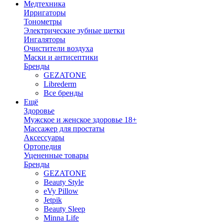
Медтехника
Ирригаторы
Тонометры
Электрические зубные щетки
Ингаляторы
Очистители воздуха
Маски и антисептики
Бренды
GEZATONE
Librederm
Все бренды
Ещё
Здоровье
Мужское и женское здоровье 18+
Массажер для простаты
Аксессуары
Ортопедия
Уцененные товары
Бренды
GEZATONE
Beauty Style
eVy Pillow
Jetpik
Beauty Sleep
Minna Life