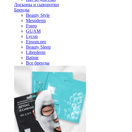
Лосьоны и сыворотки
Бренды
Beauty Style
Mesoderm
Foreo
GUAM
Lycon
Epsom.pro
Beauty Sleep
Librederm
Batiste
Все бренды