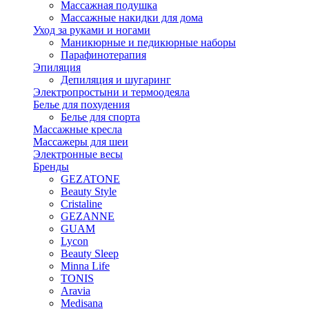
Массажная подушка
Массажные накидки для дома
Уход за руками и ногами
Маникюрные и педикюрные наборы
Парафинотерапия
Эпиляция
Депиляция и шугаринг
Электропростыни и термоодеяла
Белье для похудения
Белье для спорта
Массажные кресла
Массажеры для шеи
Электронные весы
Бренды
GEZATONE
Beauty Style
Cristaline
GEZANNE
GUAM
Lycon
Beauty Sleep
Minna Life
TONIS
Aravia
Medisana