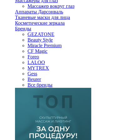
Массажеры для глаз
Массажер вокруг глаз
Аппараты Дарсонваль
Тканевые маски для лица
Косметические зеркала
Бренды
GEZATONE
Beauty Style
Miracle Premium
CF Magic
Foreo
LALOO
MYTREX
Gess
Beurer
Все бренды