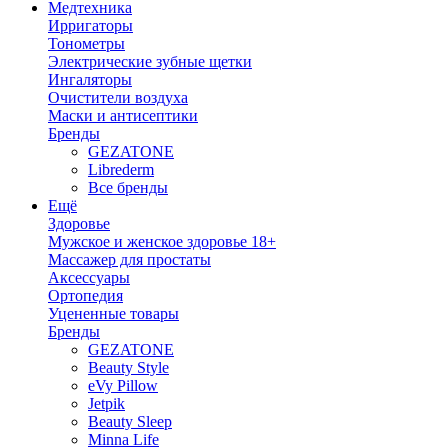
Медтехника
Ирригаторы
Тонометры
Электрические зубные щетки
Ингаляторы
Очистители воздуха
Маски и антисептики
Бренды
GEZATONE
Librederm
Все бренды
Ещё
Здоровье
Мужское и женское здоровье 18+
Массажер для простаты
Аксессуары
Ортопедия
Уцененные товары
Бренды
GEZATONE
Beauty Style
eVy Pillow
Jetpik
Beauty Sleep
Minna Life