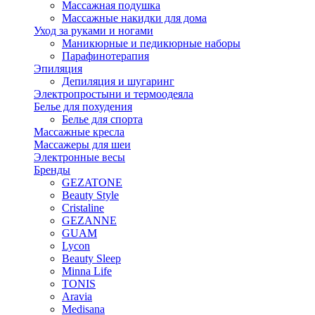
Массажная подушка
Массажные накидки для дома
Уход за руками и ногами
Маникюрные и педикюрные наборы
Парафинотерапия
Эпиляция
Депиляция и шугаринг
Электропростыни и термоодеяла
Белье для похудения
Белье для спорта
Массажные кресла
Массажеры для шеи
Электронные весы
Бренды
GEZATONE
Beauty Style
Cristaline
GEZANNE
GUAM
Lycon
Beauty Sleep
Minna Life
TONIS
Aravia
Medisana