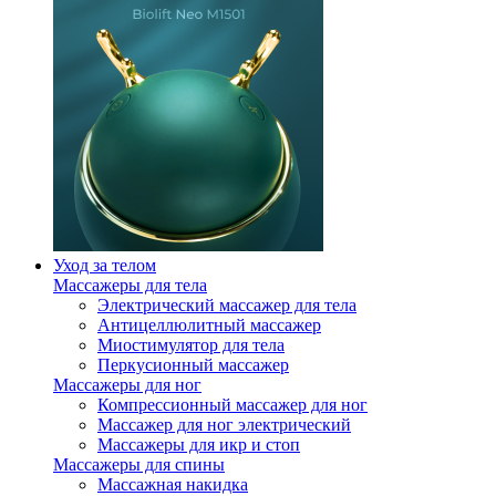
Уход за телом
Массажеры для тела
Электрический массажер для тела
Антицеллюлитный массажер
Миостимулятор для тела
Перкусионный массажер
Массажеры для ног
Компрессионный массажер для ног
Массажер для ног электрический
Массажеры для икр и стоп
Массажеры для спины
Массажная накидка