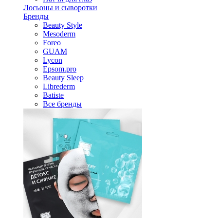
Лосьоны и сыворотки
Бренды
Beauty Style
Mesoderm
Foreo
GUAM
Lycon
Epsom.pro
Beauty Sleep
Librederm
Batiste
Все бренды