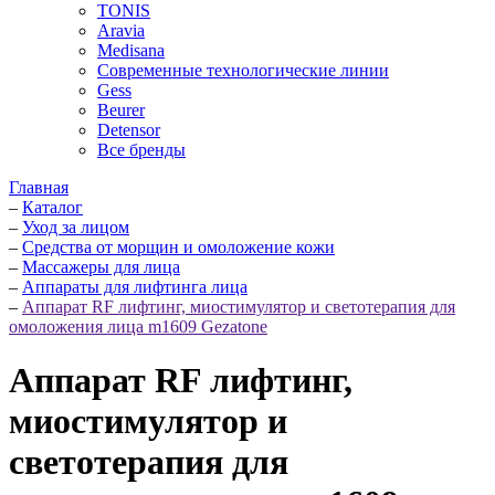
TONIS
Aravia
Medisana
Современные технологические линии
Gess
Beurer
Detensor
Все бренды
Главная
–
Каталог
–
Уход за лицом
–
Средства от морщин и омоложение кожи
–
Массажеры для лица
–
Аппараты для лифтинга лица
–
Аппарат RF лифтинг, миостимулятор и светотерапия для
омоложения лица m1609 Gezatone
Аппарат RF лифтинг,
миостимулятор и
светотерапия для