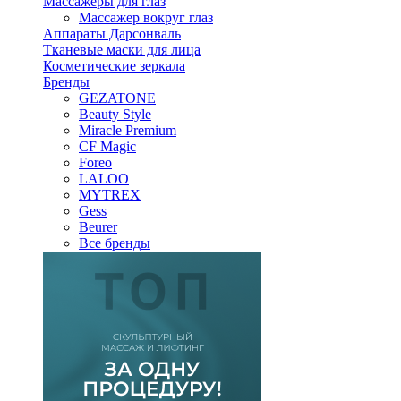
Массажеры для глаз
Массажер вокруг глаз
Аппараты Дарсонваль
Тканевые маски для лица
Косметические зеркала
Бренды
GEZATONE
Beauty Style
Miracle Premium
CF Magic
Foreo
LALOO
MYTREX
Gess
Beurer
Все бренды