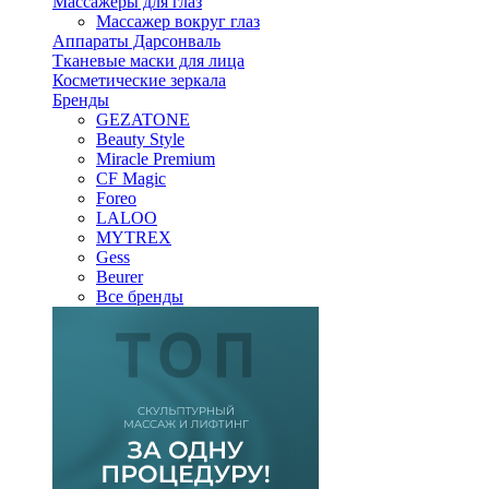
Массажеры для глаз
Массажер вокруг глаз
Аппараты Дарсонваль
Тканевые маски для лица
Косметические зеркала
Бренды
GEZATONE
Beauty Style
Miracle Premium
CF Magic
Foreo
LALOO
MYTREX
Gess
Beurer
Все бренды