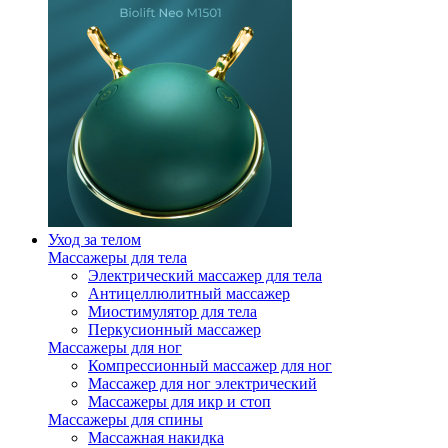
Уход за телом
Массажеры для тела
Электрический массажер для тела
Антицеллюлитный массажер
Миостимулятор для тела
Перкусионный массажер
Массажеры для ног
Компрессионный массажер для ног
Массажер для ног электрический
Массажеры для икр и стоп
Массажеры для спины
Массажная накидка