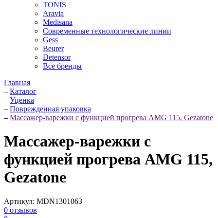
TONIS
Aravia
Medisana
Современные технологические линии
Gess
Beurer
Detensor
Все бренды
Главная
–
Каталог
–
Уценка
–
Поврежденная упаковка
–
Массажер-варежки с функцией прогрева AMG 115, Gezatone
Массажер-варежки с
функцией прогрева AMG 115,
Gezatone
Артикул:
MDN1301063
0
отзывов