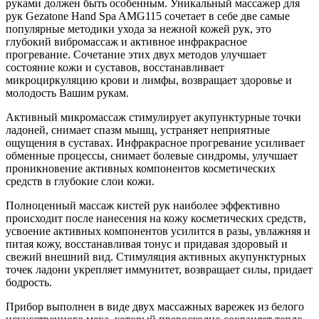
руками должен быть особенным. Уникальный массажер для
рук Gezatone Hand Spa AMG115 сочетает в себе две самые
популярные методики ухода за нежной кожей рук, это
глубокий вибромассаж и активное инфракрасное
прогревание. Сочетание этих двух методов улучшает
состояние кожи и суставов, восстанавливает
микроциркуляцию крови и лимфы, возвращает здоровье и
молодость Вашим рукам.
Активный микромассаж стимулирует акупунктурные точки
ладоней, снимает спазм мышц, устраняет неприятные
ощущения в суставах. Инфракрасное прогревание усиливает
обменные процессы, снимает болевые синдромы, улучшает
проникновение активных компонентов косметических
средств в глубокие слои кожи.
Полноценный массаж кистей рук наиболее эффективно
происходит после нанесения на кожу косметических средств,
усвоение активных компонентов усилится в разы, увлажняя и
питая кожу, восстанавливая тонус и придавая здоровый и
свежий внешний вид. Стимуляция активных акупунктурных
точек ладони укрепляет иммунитет, возвращает силы, придает
бодрость.
Прибор выполнен в виде двух массажных варежек из белого