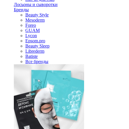
Лосьоны и сыворотки
Бренды
Beauty Style
Mesoderm
Foreo
GUAM
Lycon
Epsom.pro
Beauty Sleep
Librederm
Batiste
Все бренды