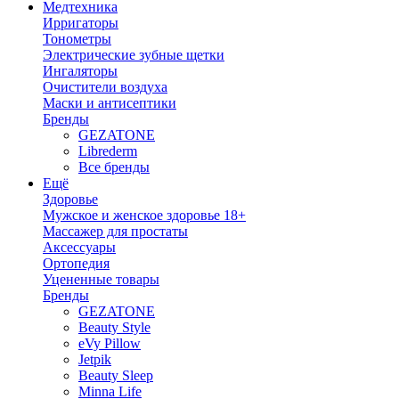
Медтехника
Ирригаторы
Тонометры
Электрические зубные щетки
Ингаляторы
Очистители воздуха
Маски и антисептики
Бренды
GEZATONE
Librederm
Все бренды
Ещё
Здоровье
Мужское и женское здоровье 18+
Массажер для простаты
Аксессуары
Ортопедия
Уцененные товары
Бренды
GEZATONE
Beauty Style
eVy Pillow
Jetpik
Beauty Sleep
Minna Life