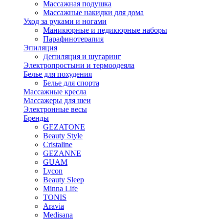
Массажная подушка
Массажные накидки для дома
Уход за руками и ногами
Маникюрные и педикюрные наборы
Парафинотерапия
Эпиляция
Депиляция и шугаринг
Электропростыни и термоодеяла
Белье для похудения
Белье для спорта
Массажные кресла
Массажеры для шеи
Электронные весы
Бренды
GEZATONE
Beauty Style
Cristaline
GEZANNE
GUAM
Lycon
Beauty Sleep
Minna Life
TONIS
Aravia
Medisana