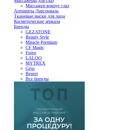
Массажеры для глаз
Массажер вокруг глаз
Аппараты Дарсонваль
Тканевые маски для лица
Косметические зеркала
Бренды
GEZATONE
Beauty Style
Miracle Premium
CF Magic
Foreo
LALOO
MYTREX
Gess
Beurer
Все бренды