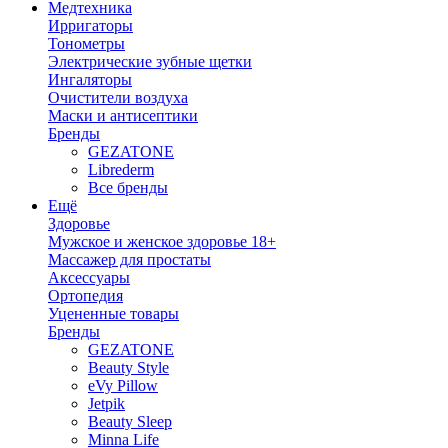
Медтехника
Ирригаторы
Тонометры
Электрические зубные щетки
Ингаляторы
Очистители воздуха
Маски и антисептики
Бренды
GEZATONE
Librederm
Все бренды
Ещё
Здоровье
Мужское и женское здоровье 18+
Массажер для простаты
Аксессуары
Ортопедия
Уцененные товары
Бренды
GEZATONE
Beauty Style
eVy Pillow
Jetpik
Beauty Sleep
Minna Life