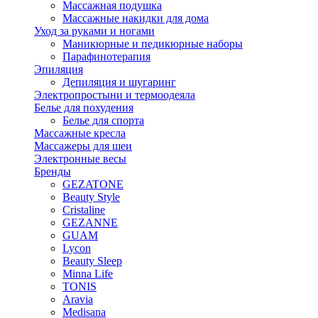
Массажная подушка
Массажные накидки для дома
Уход за руками и ногами
Маникюрные и педикюрные наборы
Парафинотерапия
Эпиляция
Депиляция и шугаринг
Электропростыни и термоодеяла
Белье для похудения
Белье для спорта
Массажные кресла
Массажеры для шеи
Электронные весы
Бренды
GEZATONE
Beauty Style
Cristaline
GEZANNE
GUAM
Lycon
Beauty Sleep
Minna Life
TONIS
Aravia
Medisana