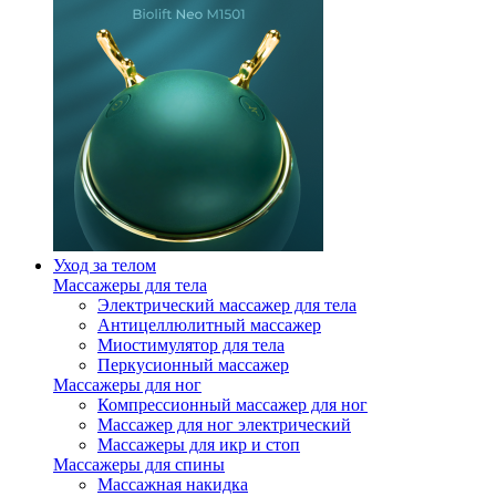
Уход за телом
Массажеры для тела
Электрический массажер для тела
Антицеллюлитный массажер
Миостимулятор для тела
Перкусионный массажер
Массажеры для ног
Компрессионный массажер для ног
Массажер для ног электрический
Массажеры для икр и стоп
Массажеры для спины
Массажная накидка