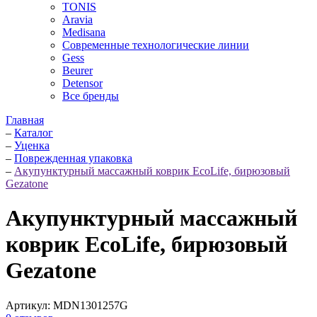
TONIS
Aravia
Medisana
Современные технологические линии
Gess
Beurer
Detensor
Все бренды
Главная
–
Каталог
–
Уценка
–
Поврежденная упаковка
–
Акупунктурный массажный коврик EcoLife, бирюзовый
Gezatone
Акупунктурный массажный
коврик EcoLife, бирюзовый
Gezatone
Артикул:
MDN1301257G