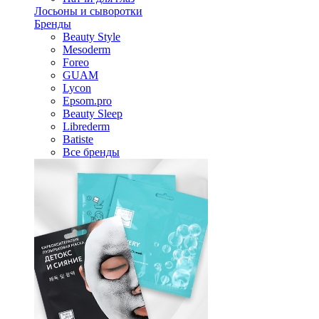
Лосьоны и сыворотки
Бренды
Beauty Style
Mesoderm
Foreo
GUAM
Lycon
Epsom.pro
Beauty Sleep
Librederm
Batiste
Все бренды