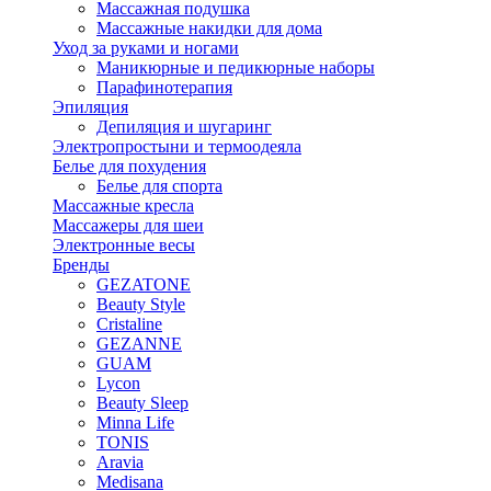
Массажная подушка
Массажные накидки для дома
Уход за руками и ногами
Маникюрные и педикюрные наборы
Парафинотерапия
Эпиляция
Депиляция и шугаринг
Электропростыни и термоодеяла
Белье для похудения
Белье для спорта
Массажные кресла
Массажеры для шеи
Электронные весы
Бренды
GEZATONE
Beauty Style
Cristaline
GEZANNE
GUAM
Lycon
Beauty Sleep
Minna Life
TONIS
Aravia
Medisana