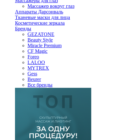
Массажеры для глаз
Массажер вокруг глаз
Аппараты Дарсонваль
Тканевые маски для лица
Косметические зеркала
Бренды
GEZATONE
Beauty Style
Miracle Premium
CF Magic
Foreo
LALOO
MYTREX
Gess
Beurer
Все бренды