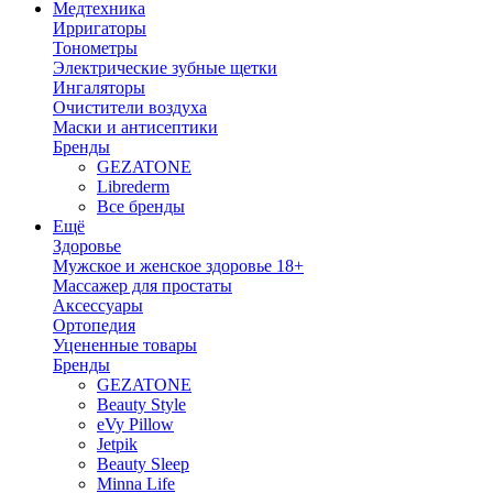
Медтехника
Ирригаторы
Тонометры
Электрические зубные щетки
Ингаляторы
Очистители воздуха
Маски и антисептики
Бренды
GEZATONE
Librederm
Все бренды
Ещё
Здоровье
Мужское и женское здоровье 18+
Массажер для простаты
Аксессуары
Ортопедия
Уцененные товары
Бренды
GEZATONE
Beauty Style
eVy Pillow
Jetpik
Beauty Sleep
Minna Life