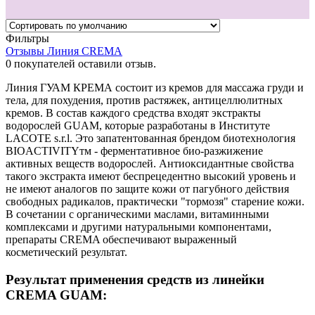
Фильтры
Отзывы Линия CREMA
0
покупателей оставили отзыв.
Линия ГУАМ КРЕМА состоит из кремов для массажа груди и
тела, для похудения, против растяжек, антицеллюлитных
кремов. В состав каждого средства входят экстракты
водорослей GUAM, которые разработаны в Институте
LACOTE s.r.l. Это запатентованная брендом биотехнология
BIOACTIVITYтм - ферментативное био-разжижение
активных веществ водорослей. Антиоксидантные свойства
такого экстракта имеют беспрецедентно высокий уровень и
не имеют аналогов по защите кожи от пагубного действия
свободных радикалов, практически "тормозя" старение кожи.
В сочетании с органическими маслами, витаминными
комплексами и другими натуральными компонентами,
препараты CREMA обеспечивают выраженный
косметический результат.
Результат применения средств из линейки
CREMA GUAM: