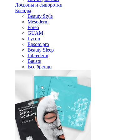
Лосьоны и сыворотки
Бренды
Beauty Style
Mesoderm
Foreo
GUAM
Lycon
Epsom.pro
Beauty Sleep
Librederm
Batiste
Все бренды