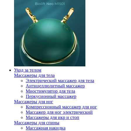
Уход за телом
Массажеры для тела
Электрический массажер для тела
Антицеллюлитный массажер
Миостимулятор для тела
Перкусионный массажер
Массажеры для ног
Компрессионный массажер для ног
Массажер для ног электрический
Массажеры для икр и стоп
Массажеры для спины
Массажная накидка