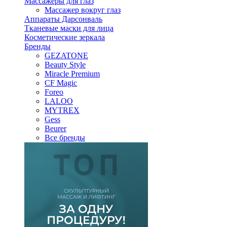
Массажеры для глаз
Массажер вокруг глаз
Аппараты Дарсонваль
Тканевые маски для лица
Косметические зеркала
Бренды
GEZATONE
Beauty Style
Miracle Premium
CF Magic
Foreo
LALOO
MYTREX
Gess
Beurer
Все бренды