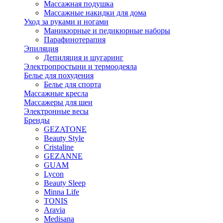
Массажная подушка
Массажные накидки для дома
Уход за руками и ногами
Маникюрные и педикюрные наборы
Парафинотерапия
Эпиляция
Депиляция и шугаринг
Электропростыни и термоодеяла
Белье для похудения
Белье для спорта
Массажные кресла
Массажеры для шеи
Электронные весы
Бренды
GEZATONE
Beauty Style
Cristaline
GEZANNE
GUAM
Lycon
Beauty Sleep
Minna Life
TONIS
Aravia
Medisana