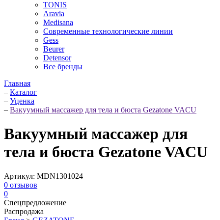
TONIS
Aravia
Medisana
Современные технологические линии
Gess
Beurer
Detensor
Все бренды
Главная
–
Каталог
–
Уценка
–
Вакуумный массажер для тела и бюста Gezatone VACU
Вакуумный массажер для
тела и бюста Gezatone VACU
Артикул:
MDN1301024
0
отзывов
0
Спецпредложение
Распродажа