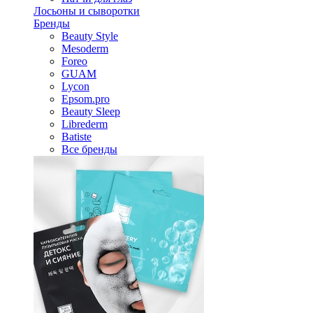
Лосьоны и сыворотки
Бренды
Beauty Style
Mesoderm
Foreo
GUAM
Lycon
Epsom.pro
Beauty Sleep
Librederm
Batiste
Все бренды