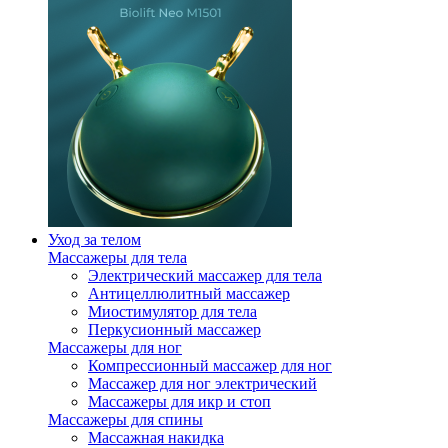
Уход за телом
Массажеры для тела
Электрический массажер для тела
Антицеллюлитный массажер
Миостимулятор для тела
Перкусионный массажер
Массажеры для ног
Компрессионный массажер для ног
Массажер для ног электрический
Массажеры для икр и стоп
Массажеры для спины
Массажная накидка