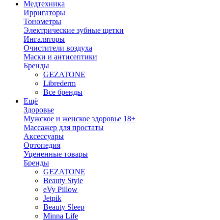
Медтехника
Ирригаторы
Тонометры
Электрические зубные щетки
Ингаляторы
Очистители воздуха
Маски и антисептики
Бренды
GEZATONE
Librederm
Все бренды
Ещё
Здоровье
Мужское и женское здоровье 18+
Массажер для простаты
Аксессуары
Ортопедия
Уцененные товары
Бренды
GEZATONE
Beauty Style
eVy Pillow
Jetpik
Beauty Sleep
Minna Life