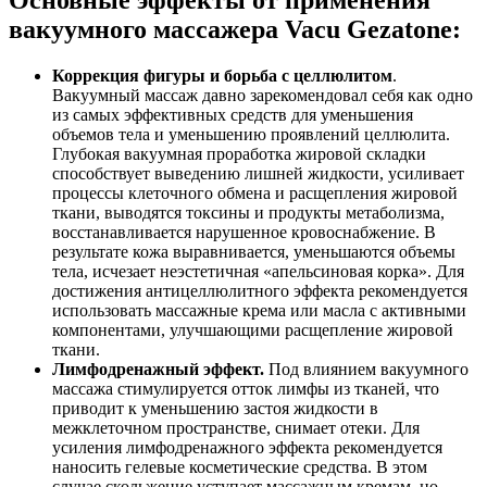
вакуумного массажера Vacu Gezatone:
Коррекция фигуры и борьба с целлюлитом
.
Вакуумный массаж давно зарекомендовал себя как одно
из самых эффективных средств для уменьшения
объемов тела и уменьшению проявлений целлюлита.
Глубокая вакуумная проработка жировой складки
способствует выведению лишней жидкости, усиливает
процессы клеточного обмена и расщепления жировой
ткани, выводятся токсины и продукты метаболизма,
восстанавливается нарушенное кровоснабжение. В
результате кожа выравнивается, уменьшаются объемы
тела, исчезает неэстетичная «апельсиновая корка». Для
достижения антицеллюлитного эффекта рекомендуется
использовать массажные крема или масла с активными
компонентами, улучшающими расщепление жировой
ткани.
Лимфодренажный эффект.
Под влиянием вакуумного
массажа стимулируется отток лимфы из тканей, что
приводит к уменьшению застоя жидкости в
межклеточном пространстве, снимает отеки. Для
усиления лимфодренажного эффекта рекомендуется
наносить гелевые косметические средства. В этом
случае скольжение уступает массажным кремам, но