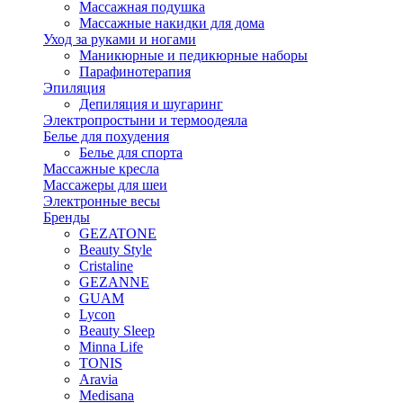
Массажная подушка
Массажные накидки для дома
Уход за руками и ногами
Маникюрные и педикюрные наборы
Парафинотерапия
Эпиляция
Депиляция и шугаринг
Электропростыни и термоодеяла
Белье для похудения
Белье для спорта
Массажные кресла
Массажеры для шеи
Электронные весы
Бренды
GEZATONE
Beauty Style
Cristaline
GEZANNE
GUAM
Lycon
Beauty Sleep
Minna Life
TONIS
Aravia
Medisana