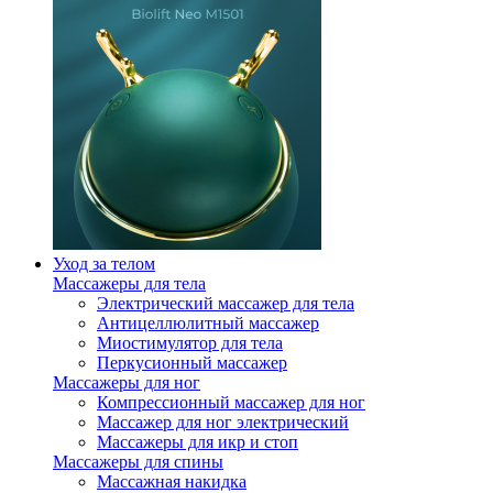
Уход за телом
Массажеры для тела
Электрический массажер для тела
Антицеллюлитный массажер
Миостимулятор для тела
Перкусионный массажер
Массажеры для ног
Компрессионный массажер для ног
Массажер для ног электрический
Массажеры для икр и стоп
Массажеры для спины
Массажная накидка