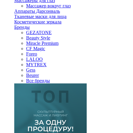
Массажеры для глаз
Массажер вокруг глаз
Аппараты Дарсонваль
Тканевые маски для лица
Косметические зеркала
Бренды
GEZATONE
Beauty Style
Miracle Premium
CF Magic
Foreo
LALOO
MYTREX
Gess
Beurer
Все бренды