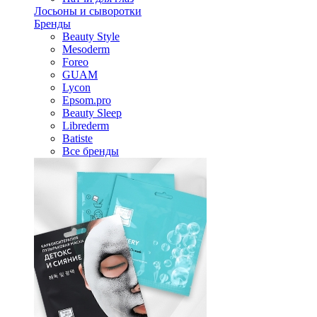
Лосьоны и сыворотки
Бренды
Beauty Style
Mesoderm
Foreo
GUAM
Lycon
Epsom.pro
Beauty Sleep
Librederm
Batiste
Все бренды