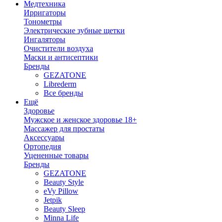
Медтехника
Ирригаторы
Тонометры
Электрические зубные щетки
Ингаляторы
Очистители воздуха
Маски и антисептики
Бренды
GEZATONE
Librederm
Все бренды
Ещё
Здоровье
Мужское и женское здоровье 18+
Массажер для простаты
Аксессуары
Ортопедия
Уцененные товары
Бренды
GEZATONE
Beauty Style
eVy Pillow
Jetpik
Beauty Sleep
Minna Life