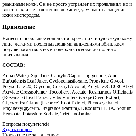
реакциями кожи. Он не просто устраняет их проявления, но и
восстанавливает клеточное дыхание, улучшает насыщение
кожи кислородом.
Применение
Нанесите небольшое количество крема на чистую сухую кожу
лица, легкими похлопывающими движениями вбить крем
подушечками пальцев в поверхность кожи до полного
впитывания.
СОСТАВ:
Aqua (Water), Squalane, Caprylic/Capric Triglyceride, Aloe
Barbadensis Leaf Juice, Cyclopentasiloxane, Propylene Glycol,
Polysorbate-20, Glycerin, Cetearyl Alcohol, Acrylates/C10-30 Alkyl
Acrylate Crosspolymer, Tocopheryl Acetate, Rosmarinus Officinalis
(Rosemary) Leaf Extract, Vitis Vinifera (Grape) Seed Extract,
Glycyrrhiza Glabra (Licorice) Root Extract, Phenoxyethanol,
Ethylhexylglycerin, Fragrance (Parfum), Disodium EDTA, Sodium
Benzoate, Potassium Sorbate, Triethanolamine.
Вопросы покупателей
Задать вопрос
Никто еще не задал вопрос