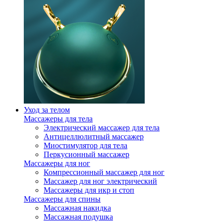
Уход за телом
Массажеры для тела
Электрический массажер для тела
Антицеллюлитный массажер
Миостимулятор для тела
Перкусионный массажер
Массажеры для ног
Компрессионный массажер для ног
Массажер для ног электрический
Массажеры для икр и стоп
Массажеры для спины
Массажная накидка
Массажная подушка