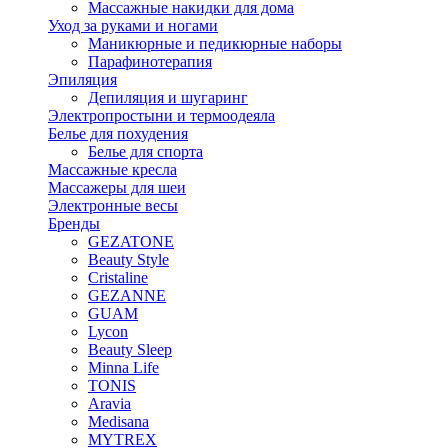
Массажные накидки для дома
Уход за руками и ногами
Маникюрные и педикюрные наборы
Парафинотерапия
Эпиляция
Депиляция и шугаринг
Электропростыни и термоодеяла
Белье для похудения
Белье для спорта
Массажные кресла
Массажеры для шеи
Электронные весы
Бренды
GEZATONE
Beauty Style
Cristaline
GEZANNE
GUAM
Lycon
Beauty Sleep
Minna Life
TONIS
Aravia
Medisana
MYTREX