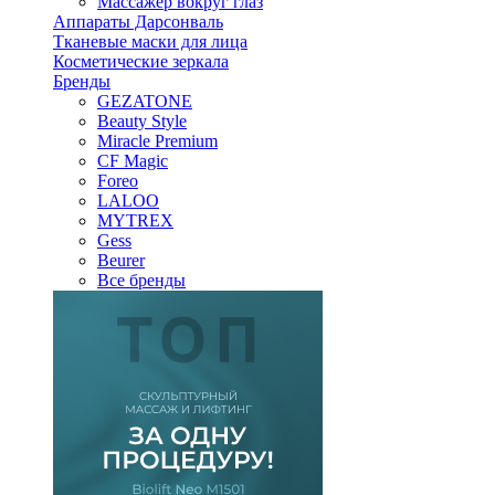
Массажер вокруг глаз
Аппараты Дарсонваль
Тканевые маски для лица
Косметические зеркала
Бренды
GEZATONE
Beauty Style
Miracle Premium
CF Magic
Foreo
LALOO
MYTREX
Gess
Beurer
Все бренды