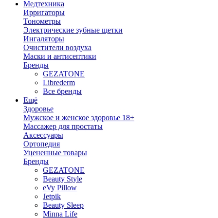
Медтехника
Ирригаторы
Тонометры
Электрические зубные щетки
Ингаляторы
Очистители воздуха
Маски и антисептики
Бренды
GEZATONE
Librederm
Все бренды
Ещё
Здоровье
Мужское и женское здоровье 18+
Массажер для простаты
Аксессуары
Ортопедия
Уцененные товары
Бренды
GEZATONE
Beauty Style
eVy Pillow
Jetpik
Beauty Sleep
Minna Life