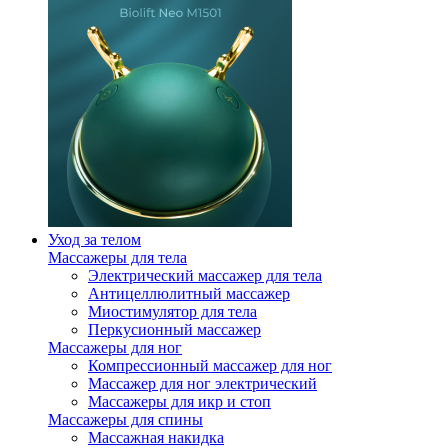
Уход за телом
Массажеры для тела
Электрический массажер для тела
Антицеллюлитный массажер
Миостимулятор для тела
Перкусионный массажер
Массажеры для ног
Компрессионный массажер для ног
Массажер для ног электрический
Массажеры для икр и стоп
Массажеры для спины
Массажная накидка