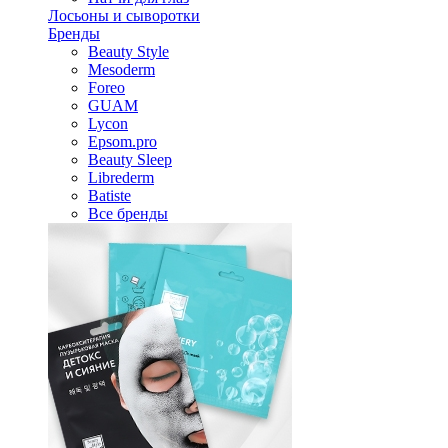
Лосьоны и сыворотки
Бренды
Beauty Style
Mesoderm
Foreo
GUAM
Lycon
Epsom.pro
Beauty Sleep
Librederm
Batiste
Все бренды