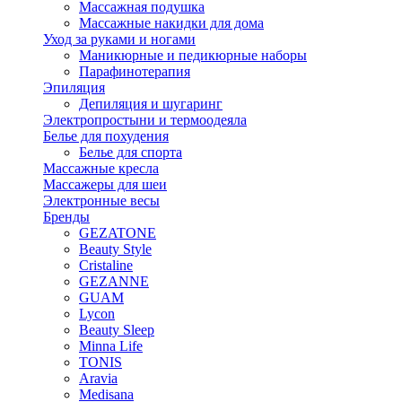
Массажная подушка
Массажные накидки для дома
Уход за руками и ногами
Маникюрные и педикюрные наборы
Парафинотерапия
Эпиляция
Депиляция и шугаринг
Электропростыни и термоодеяла
Белье для похудения
Белье для спорта
Массажные кресла
Массажеры для шеи
Электронные весы
Бренды
GEZATONE
Beauty Style
Cristaline
GEZANNE
GUAM
Lycon
Beauty Sleep
Minna Life
TONIS
Aravia
Medisana