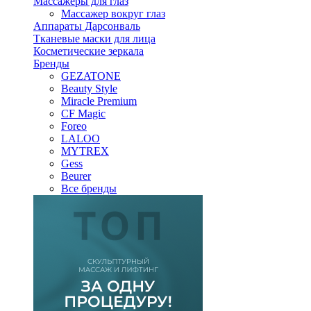
Массажеры для глаз
Массажер вокруг глаз
Аппараты Дарсонваль
Тканевые маски для лица
Косметические зеркала
Бренды
GEZATONE
Beauty Style
Miracle Premium
CF Magic
Foreo
LALOO
MYTREX
Gess
Beurer
Все бренды