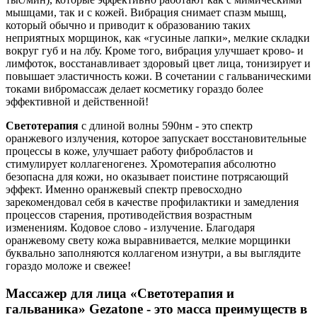
мышцами, так и с кожей. Вибрация снимает спазм мышц,
который обычно и приводит к образованию таких
неприятных морщинок, как «гусиные лапки», мелкие складки
вокруг губ и на лбу. Кроме того, вибрация улучшает крово- и
лимфоток, восстанавливает здоровый цвет лица, тонизирует и
повышает эластичность кожи. В сочетании с гальваническими
токами вибромассаж делает косметику гораздо более
эффективной и действенной!
Светотерапия
с длиной волны 590нм - это спектр
оранжевого излучения, которое запускает восстановительные
процессы в коже, улучшает работу фибробластов и
стимулирует коллагеногенез. Хромотерапия абсолютно
безопасна для кожи, но оказывает поистине потрясающий
эффект. Именно оранжевый спектр превосходно
зарекомендовал себя в качестве профилактики и замедления
процессов старения, противодействия возрастным
изменениям. Кодовое слово - излучение. Благодаря
оранжевому свету кожа выравнивается, мелкие морщинки
буквально заполняются коллагеном изнутри, а вы выглядите
гораздо моложе и свежее!
Массажер для лица «Светотерапия и
гальваника» Gezatone - это масса преимуществ в