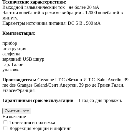
Технические характеристики:
Выходной гальванический ток - не более 20 мА
Частота колебаний в режиме вибрации - 12000 колебаний в
минуту.
Параметры источника питания: DC 5 В., 500 мА
Комплектация:
прибор
инструкция
салфетка
зарядный USB шнур
гар. Талон
упаковка
Производитель:
Gezanne I.T.C./Жезанн И.Т.С. Saint Avertin, 39
rue des Granges Galand/Сэнт Авертен, 39 рю де Гранж Галан,
France/Франция.
Гарантийный срок эксплуатации
– 1 год со дня продажи.
Назначение
Тонизация и подтяжка
Коррекция морщин и лифтинг