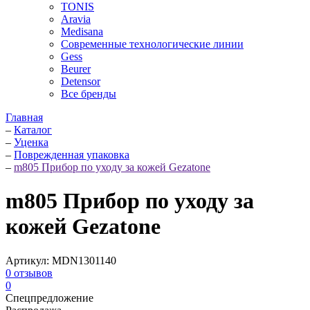
TONIS
Aravia
Medisana
Современные технологические линии
Gess
Beurer
Detensor
Все бренды
Главная
–
Каталог
–
Уценка
–
Поврежденная упаковка
–
m805 Прибор по уходу за кожей Gezatone
m805 Прибор по уходу за
кожей Gezatone
Артикул:
MDN1301140
0
отзывов
0
Спецпредложение