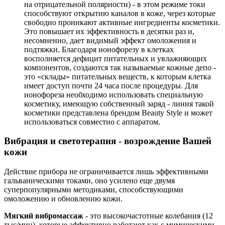
на отрицательной полярности) - в этом режиме токи
способствуют открытию каналов в коже, через которые
свободно проникают активные ингредиенты косметики.
Это повышает их эффективность в десятки раз и,
несомненно, дает видимый эффект омоложения и
подтяжки. Благодаря ионофорезу в клетках
восполняется дефицит питательных и увлажняющих
компонентов, создаются так называемые кожные депо -
это «склады» питательных веществ, к которым клетка
имеет доступ почти 24 часа после процедуры. Для
ионофореза необходимо использовать специальную
косметику, имеющую собственный заряд - линия такой
косметики представлена брендом Beauty Style и может
использоваться совместно с аппаратом.
Вибрация и светотерапия - возрождение Вашей
кожи
Действие прибора не ограничивается лишь эффективными
гальваническими токами, оно усилено еще двумя
суперпопулярными методиками, способствующими
омоложению и обновлению кожи.
Мягкий вибромассаж
- это высокочастотные колебания (12
тыс/мин), которые эффективно работают как с мимическими