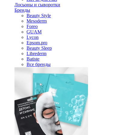
Лосьоны и сыворотки
Бренды
Beauty Style
Mesoderm
Foreo
GUAM
Lycon
Epsom.pro
Beauty Sleep
Librederm
Batiste
Все бренды