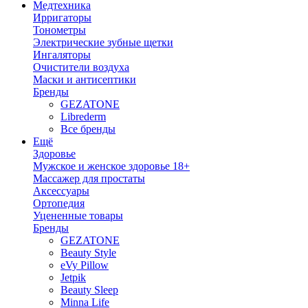
Медтехника
Ирригаторы
Тонометры
Электрические зубные щетки
Ингаляторы
Очистители воздуха
Маски и антисептики
Бренды
GEZATONE
Librederm
Все бренды
Ещё
Здоровье
Мужское и женское здоровье 18+
Массажер для простаты
Аксессуары
Ортопедия
Уцененные товары
Бренды
GEZATONE
Beauty Style
eVy Pillow
Jetpik
Beauty Sleep
Minna Life