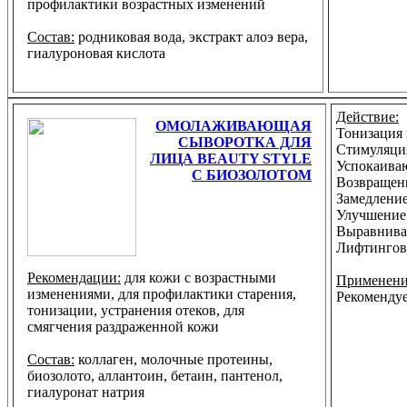
профилактики возрастных изменений
Состав:
родниковая вода, экстракт алоэ вера,
гиалуроновая кислота
Действие:
ОМОЛАЖИВАЮЩАЯ
Тонизация
СЫВОРОТКА ДЛЯ
Стимуляци
ЛИЦА BEAUTY STYLE
Успокаива
С БИОЗОЛОТОМ
Возвращен
Замедление
Улучшение 
Выравнива
Лифтингов
Рекомендации:
для кожи с возрастными
Применени
изменениями, для профилактики старения,
Рекомендуе
тонизации, устранения отеков, для
смягчения раздраженной кожи
Состав:
коллаген, молочные протеины,
биозолото, аллантоин, бетаин, пантенол,
гиалуронат натрия