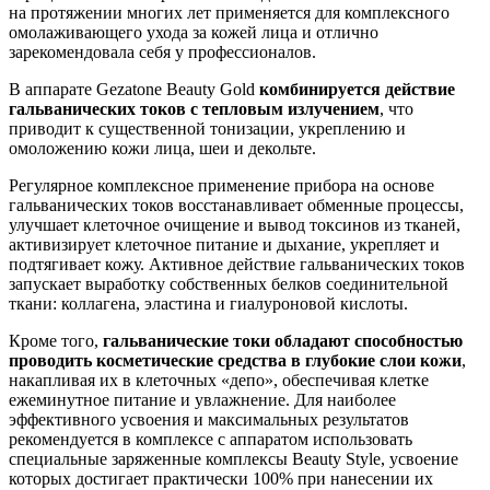
на протяжении многих лет применяется для комплексного
омолаживающего ухода за кожей лица и отлично
зарекомендовала себя у профессионалов.
В аппарате Gezatone Beauty Gold
комбинируется действие
гальванических токов с тепловым излучением
, что
приводит к существенной тонизации, укреплению и
омоложению кожи лица, шеи и декольте.
Регулярное комплексное применение прибора на основе
гальванических токов восстанавливает обменные процессы,
улучшает клеточное очищение и вывод токсинов из тканей,
активизирует клеточное питание и дыхание, укрепляет и
подтягивает кожу. Активное действие гальванических токов
запускает выработку собственных белков соединительной
ткани: коллагена, эластина и гиалуроновой кислоты.
Кроме того,
гальванические токи обладают способностью
проводить косметические средства в глубокие слои кожи
,
накапливая их в клеточных «депо», обеспечивая клетке
ежеминутное питание и увлажнение. Для наиболее
эффективного усвоения и максимальных результатов
рекомендуется в комплексе с аппаратом использовать
специальные заряженные комплексы Beauty Style, усвоение
которых достигает практически 100% при нанесении их