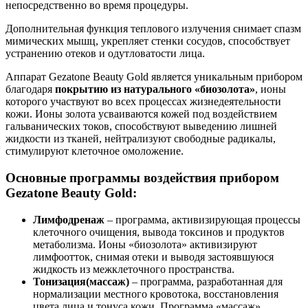
непосредственно во время процедуры.
Дополнительная функция теплового излучения снимает спазм
мимических мышц, укрепляет стенки сосудов, способствует
устранению отеков и одутловатости лица.
Аппарат Gezatone Beauty Gold является уникальным прибором
благодаря
покрытию из натурального «биозолота»
, ионы
которого участвуют во всех процессах жизнедеятельности
кожи. Ионы золота усваиваются кожей под воздействием
гальванических токов, способствуют выведению лишней
жидкости из тканей, нейтрализуют свободные радикалы,
стимулируют клеточное омоложение.
Основные программы воздействия прибором
Gezatone Beauty Gold:
Лимфодренаж
– программа, активизирующая процессы
клеточного очищения, вывода токсинов и продуктов
метаболизма. Ионы «биозолота» активизируют
лимфоотток, снимая отеки и выводя застоявшуюся
жидкость из межклеточного пространства.
Тонизация(массаж)
– программа, разработанная для
нормализации местного кровотока, восстановления
цвета лица и тонуса кожи. Программа «массаж»