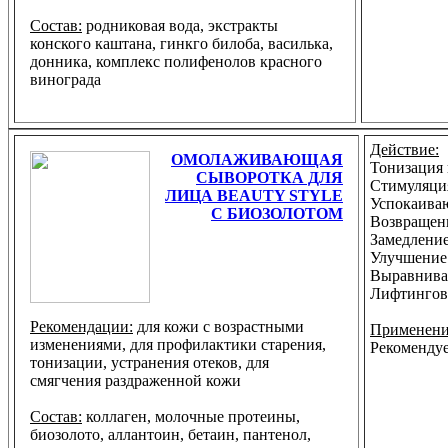
Состав:
родниковая вода, экстракты
конского каштана, гинкго билоба, василька,
донника, комплекс полифенолов красного
винограда
Действие:
ОМОЛАЖИВАЮЩАЯ
Тонизация
СЫВОРОТКА ДЛЯ
Стимуляци
ЛИЦА BEAUTY STYLE
Успокаива
С БИОЗОЛОТОМ
Возвращен
Замедление
Улучшение 
Выравнива
Лифтингов
Рекомендации:
для кожи с возрастными
Применени
изменениями, для профилактики старения,
Рекомендуе
тонизации, устранения отеков, для
смягчения раздраженной кожи
Состав:
коллаген, молочные протеины,
биозолото, аллантоин, бетаин, пантенол,