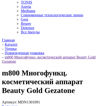
TONIS
Aravia
Medisana
Современные технологические линии
Gess
Beurer
Detensor
Все бренды
Главная
–
Каталог
–
Уценка
–
Поврежденная упаковка
–
m800 Многофункц. косметический аппарат Beauty Gold
Gezatone
m800 Многофункц.
косметический аппарат
Beauty Gold Gezatone
Артикул:
MDN1301091