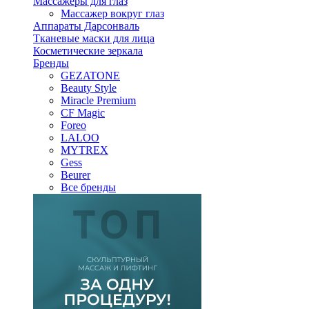
Массажеры для глаз
Массажер вокруг глаз
Аппараты Дарсонваль
Тканевые маски для лица
Косметические зеркала
Бренды
GEZATONE
Beauty Style
Miracle Premium
CF Magic
Foreo
LALOO
MYTREX
Gess
Beurer
Все бренды