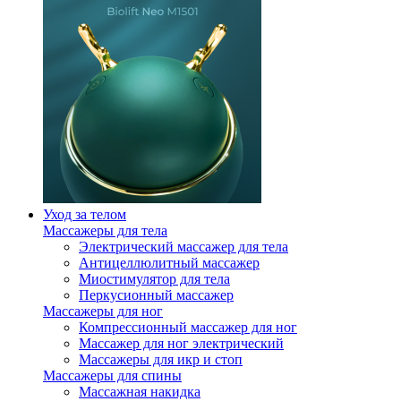
Уход за телом
Массажеры для тела
Электрический массажер для тела
Антицеллюлитный массажер
Миостимулятор для тела
Перкусионный массажер
Массажеры для ног
Компрессионный массажер для ног
Массажер для ног электрический
Массажеры для икр и стоп
Массажеры для спины
Массажная накидка