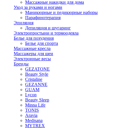
Массажные накидки для дома
Уход за руками и ногами
Маникюрные и педикюрные наборы
Парафинотерапия
Эпиляция
Депиляция и шугаринг
Электропростыни и термоодеяла
Белье для похудения
Белье для спорта
Массажные кресла
Массажеры для шеи
Электронные весы
Бренды
GEZATONE
Beauty Style
Cristaline
GEZANNE
GUAM
Lycon
Beauty Sleep
Minna Life
TONIS
Aravia
Medisana
MYTREX