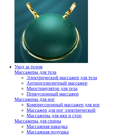
Уход за телом
Массажеры для тела
Электрический массажер для тела
Антицеллюлитный массажер
Миостимулятор для тела
Перкусионный массажер
Массажеры для ног
Компрессионный массажер для ног
Массажер для ног электрический
Массажеры для икр и стоп
Массажеры для спины
Массажная накидка
Массажная подушка