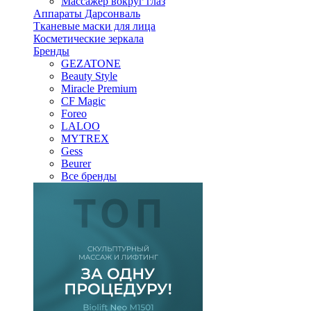
Массажер вокруг глаз
Аппараты Дарсонваль
Тканевые маски для лица
Косметические зеркала
Бренды
GEZATONE
Beauty Style
Miracle Premium
CF Magic
Foreo
LALOO
MYTREX
Gess
Beurer
Все бренды