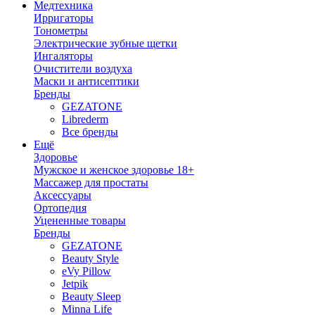
Медтехника
Ирригаторы
Тонометры
Электрические зубные щетки
Ингаляторы
Очистители воздуха
Маски и антисептики
Бренды
GEZATONE
Librederm
Все бренды
Ещё
Здоровье
Мужское и женское здоровье 18+
Массажер для простаты
Аксессуары
Ортопедия
Уцененные товары
Бренды
GEZATONE
Beauty Style
eVy Pillow
Jetpik
Beauty Sleep
Minna Life