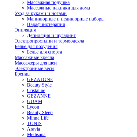
Массажная подушка
Массажные накидки для дома
Уход за руками и ногами
Маникюрные и педикюрные наборы
Парафинотерапия
Эпиляция
Депиляция и шугаринг
Электропростыни и термоодеяла
Белье для похудения
Белье для спорта
Массажные кресла
Массажеры для шеи
Электронные весы
Бренды
GEZATONE
Beauty Style
Cristaline
GEZANNE
GUAM
Lycon
Beauty Sleep
Minna Life
TONIS
Aravia
Medisana