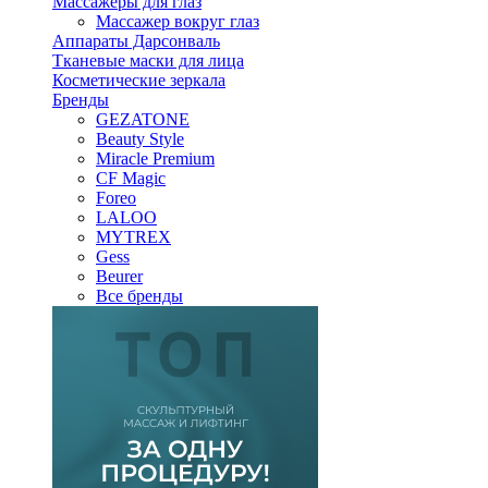
Массажеры для глаз
Массажер вокруг глаз
Аппараты Дарсонваль
Тканевые маски для лица
Косметические зеркала
Бренды
GEZATONE
Beauty Style
Miracle Premium
CF Magic
Foreo
LALOO
MYTREX
Gess
Beurer
Все бренды