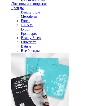
Лосьоны и сыворотки
Бренды
Beauty Style
Mesoderm
Foreo
GUAM
Lycon
Epsom.pro
Beauty Sleep
Librederm
Batiste
Все бренды