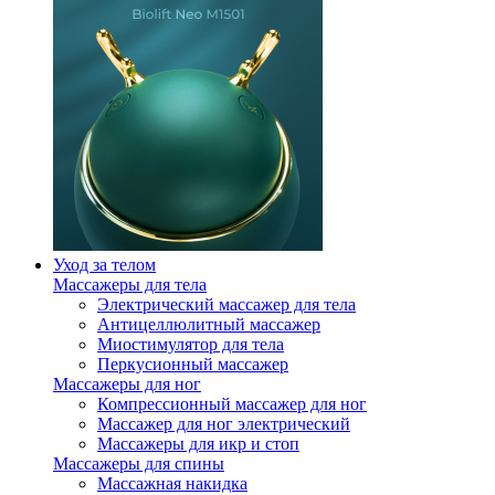
Уход за телом
Массажеры для тела
Электрический массажер для тела
Антицеллюлитный массажер
Миостимулятор для тела
Перкусионный массажер
Массажеры для ног
Компрессионный массажер для ног
Массажер для ног электрический
Массажеры для икр и стоп
Массажеры для спины
Массажная накидка