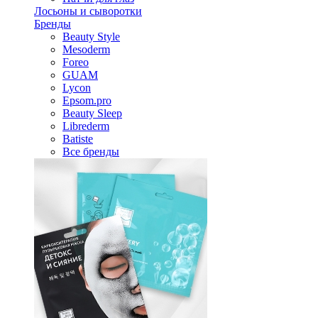
Лосьоны и сыворотки
Бренды
Beauty Style
Mesoderm
Foreo
GUAM
Lycon
Epsom.pro
Beauty Sleep
Librederm
Batiste
Все бренды