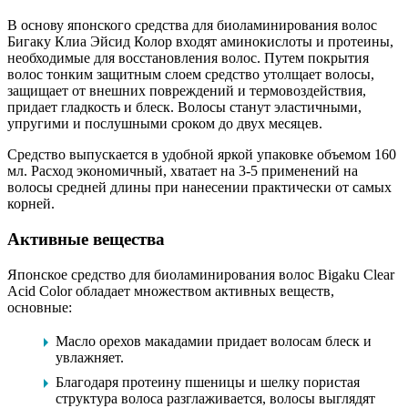
В основу японского средства для биоламинирования волос
Бигаку Клиа Эйсид Колор входят аминокислоты и протеины,
необходимые для восстановления волос. Путем покрытия
волос тонким защитным слоем средство утолщает волосы,
защищает от внешних повреждений и термовоздействия,
придает гладкость и блеск. Волосы станут эластичными,
упругими и послушными сроком до двух месяцев.
Средство выпускается в удобной яркой упаковке объемом 160
мл. Расход экономичный, хватает на 3-5 применений на
волосы средней длины при нанесении практически от самых
корней.
Активные вещества
Японское средство для биоламинирования волос Bigaku Clear
Acid Color обладает множеством активных веществ,
основные:
Масло орехов макадамии придает волосам блеск и
увлажняет.
Благодаря протеину пшеницы и шелку пористая
структура волоса разглаживается, волосы выглядят