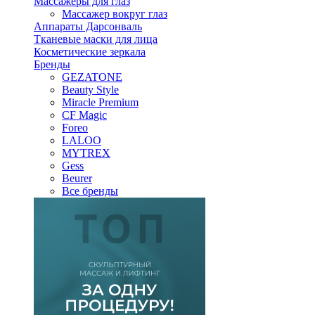
Массажеры для глаз
Массажер вокруг глаз
Аппараты Дарсонваль
Тканевые маски для лица
Косметические зеркала
Бренды
GEZATONE
Beauty Style
Miracle Premium
CF Magic
Foreo
LALOO
MYTREX
Gess
Beurer
Все бренды