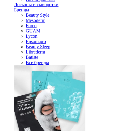
Лосьоны и сыворотки
Бренды
Beauty Style
Mesoderm
Foreo
GUAM
Lycon
Epsom.pro
Beauty Sleep
Librederm
Batiste
Все бренды