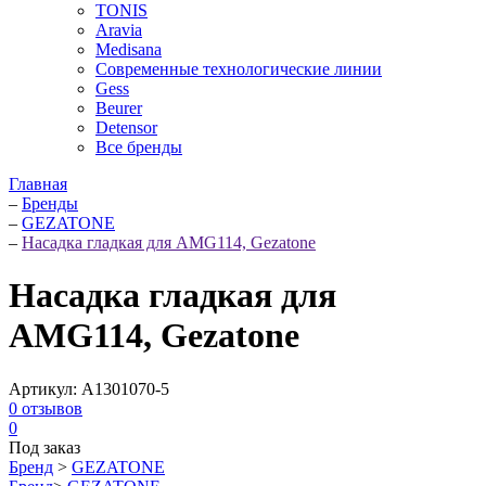
TONIS
Aravia
Medisana
Современные технологические линии
Gess
Beurer
Detensor
Все бренды
Главная
–
Бренды
–
GEZATONE
–
Насадка гладкая для AMG114, Gezatone
Насадка гладкая для
AMG114, Gezatone
Артикул:
A1301070-5
0
отзывов
0
Под заказ
Бренд
>
GEZATONE