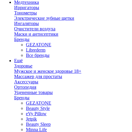
Медтехника
Ирригаторы
Тонометры
Электрические зубные щетки
Ингаляторы
Очистители воздуха
Маски и антисептики
Бренды
GEZATONE
Librederm
Все бренды
Ещё
Здоровье
Мужское и женское здоровье 18+
Массажер для простаты
Аксессуары
Ортопедия
Уцененные товары
Бренды
GEZATONE
Beauty Style
eVy Pillow
Jetpik
Beauty Sleep
Minna Life