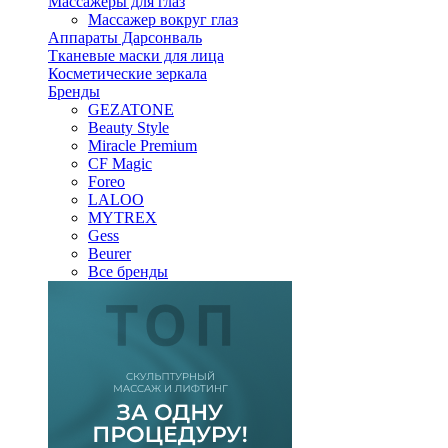
Массажеры для глаз
Массажер вокруг глаз
Аппараты Дарсонваль
Тканевые маски для лица
Косметические зеркала
Бренды
GEZATONE
Beauty Style
Miracle Premium
CF Magic
Foreo
LALOO
MYTREX
Gess
Beurer
Все бренды