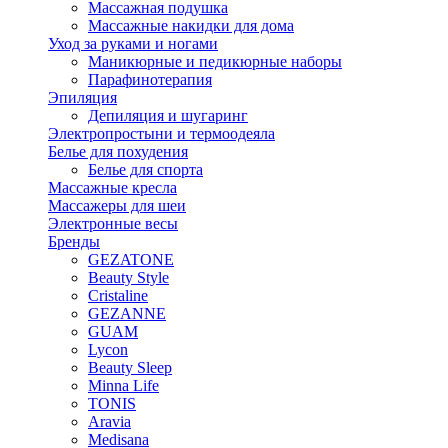
Массажная подушка
Массажные накидки для дома
Уход за руками и ногами
Маникюрные и педикюрные наборы
Парафинотерапия
Эпиляция
Депиляция и шугаринг
Электропростыни и термоодеяла
Белье для похудения
Белье для спорта
Массажные кресла
Массажеры для шеи
Электронные весы
Бренды
GEZATONE
Beauty Style
Cristaline
GEZANNE
GUAM
Lycon
Beauty Sleep
Minna Life
TONIS
Aravia
Medisana