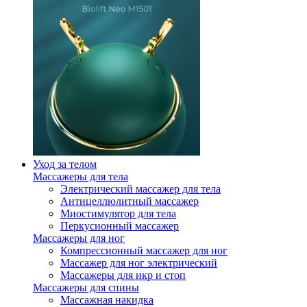
Уход за телом
Массажеры для тела
Электрический массажер для тела
Антицеллюлитный массажер
Миостимулятор для тела
Перкусионный массажер
Массажеры для ног
Компрессионный массажер для ног
Массажер для ног электрический
Массажеры для икр и стоп
Массажеры для спины
Массажная накидка