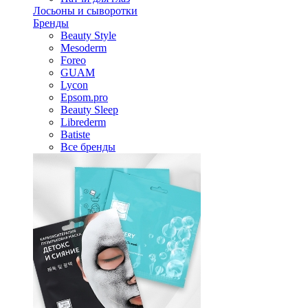
Лосьоны и сыворотки
Бренды
Beauty Style
Mesoderm
Foreo
GUAM
Lycon
Epsom.pro
Beauty Sleep
Librederm
Batiste
Все бренды