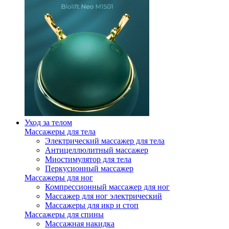
Уход за телом
Массажеры для тела
Электрический массажер для тела
Антицеллюлитный массажер
Миостимулятор для тела
Перкусионный массажер
Массажеры для ног
Компрессионный массажер для ног
Массажер для ног электрический
Массажеры для икр и стоп
Массажеры для спины
Массажная накидка