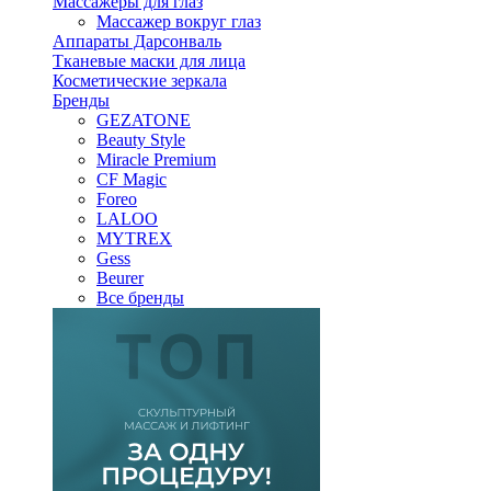
Массажеры для глаз
Массажер вокруг глаз
Аппараты Дарсонваль
Тканевые маски для лица
Косметические зеркала
Бренды
GEZATONE
Beauty Style
Miracle Premium
CF Magic
Foreo
LALOO
MYTREX
Gess
Beurer
Все бренды