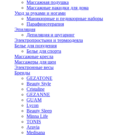
Массажная подушка
Массажные накидки для дома
Уход за руками и ногами
Маникюрные и педикюрные наборы
Парафинотерапия
Эпиляция
Депиляция и шугаринг
Электропростыни и термоодеяла
Белье для похудения
Белье для спорта
Массажные кресла
Массажеры для шеи
Электронные весы
Бренды
GEZATONE
Beauty Style
Cristaline
GEZANNE
GUAM
Lycon
Beauty Sleep
Minna Life
TONIS
Aravia
Medisana