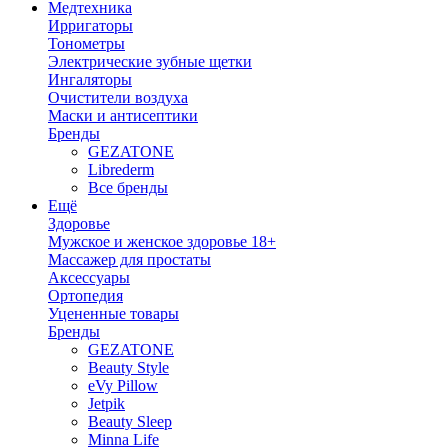
Медтехника
Ирригаторы
Тонометры
Электрические зубные щетки
Ингаляторы
Очистители воздуха
Маски и антисептики
Бренды
GEZATONE
Librederm
Все бренды
Ещё
Здоровье
Мужское и женское здоровье 18+
Массажер для простаты
Аксессуары
Ортопедия
Уцененные товары
Бренды
GEZATONE
Beauty Style
eVy Pillow
Jetpik
Beauty Sleep
Minna Life