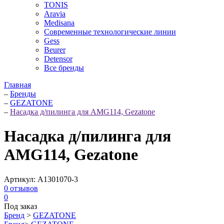
TONIS
Aravia
Medisana
Современные технологические линии
Gess
Beurer
Detensor
Все бренды
Главная
–
Бренды
–
GEZATONE
–
Насадка д/пилинга для AMG114, Gezatone
Насадка д/пилинга для
AMG114, Gezatone
Артикул:
A1301070-3
0
отзывов
0
Под заказ
Бренд
>
GEZATONE