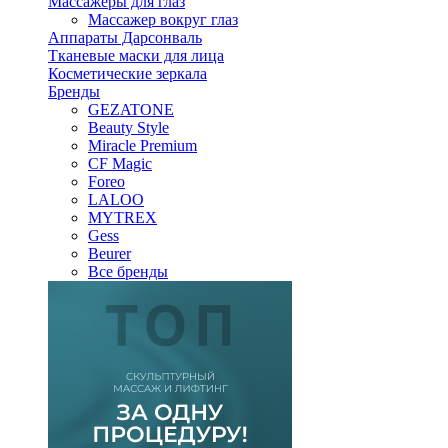
Массажеры для глаз
Массажер вокруг глаз
Аппараты Дарсонваль
Тканевые маски для лица
Косметические зеркала
Бренды
GEZATONE
Beauty Style
Miracle Premium
CF Magic
Foreo
LALOO
MYTREX
Gess
Beurer
Все бренды