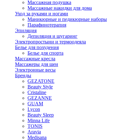
Массажная подушка
Массажные накидки для дома
Уход за руками и ногами
Маникюрные и педикюрные наборы
Парафинотерапия
Эпиляция
Депиляция и шугаринг
Электропростыни и термоодеяла
Белье для похудения
Белье для спорта
Массажные кресла
Массажеры для шеи
Электронные весы
Бренды
GEZATONE
Beauty Style
Cristaline
GEZANNE
GUAM
Lycon
Beauty Sleep
Minna Life
TONIS
Aravia
Medisana