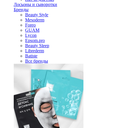
Лосьоны и сыворотки
Бренды
Beauty Style
Mesoderm
Foreo
GUAM
Lycon
Epsom.pro
Beauty Sleep
Librederm
Batiste
Все бренды