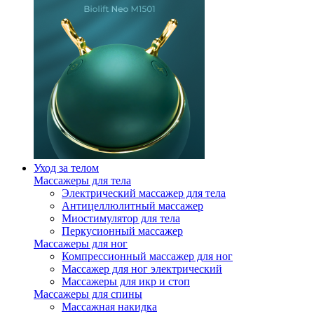
Уход за телом
Массажеры для тела
Электрический массажер для тела
Антицеллюлитный массажер
Миостимулятор для тела
Перкусионный массажер
Массажеры для ног
Компрессионный массажер для ног
Массажер для ног электрический
Массажеры для икр и стоп
Массажеры для спины
Массажная накидка