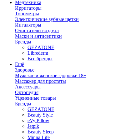
Медтехника
Ирригаторы
Тонометры
Электрические зубные щетки
Ингаляторы
Очистители воздуха
Маски и антисептики
Бренды
GEZATONE
Librederm
Все бренды
Ещё
Здоровье
Мужское и женское здоровье 18+
Массажер для простаты
Аксессуары
Ортопедия
Уцененные товары
Бренды
GEZATONE
Beauty Style
eVy Pillow
Jetpik
Beauty Sleep
Minna Life