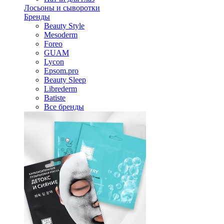
Лосьоны и сыворотки
Бренды
Beauty Style
Mesoderm
Foreo
GUAM
Lycon
Epsom.pro
Beauty Sleep
Librederm
Batiste
Все бренды