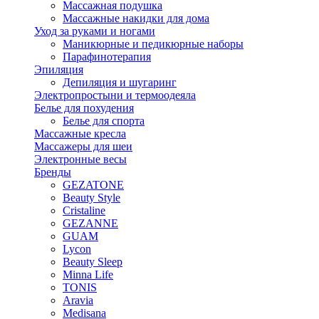
Массажная подушка
Массажные накидки для дома
Уход за руками и ногами
Маникюрные и педикюрные наборы
Парафинотерапия
Эпиляция
Депиляция и шугаринг
Электропростыни и термоодеяла
Белье для похудения
Белье для спорта
Массажные кресла
Массажеры для шеи
Электронные весы
Бренды
GEZATONE
Beauty Style
Cristaline
GEZANNE
GUAM
Lycon
Beauty Sleep
Minna Life
TONIS
Aravia
Medisana