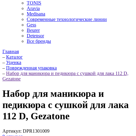
TONIS
Aravia
Medisana
Современные технологические линии
Gess
Beurer
Detensor
Все бренды
Главная
–
Каталог
–
Уценка
–
Поврежденная упаковка
–
Набор для маникюра и педикюра с сушкой для лака 112 D,
Gezatone
Набор для маникюра и
педикюра с сушкой для лака
112 D, Gezatone
Артикул:
DPR1301009