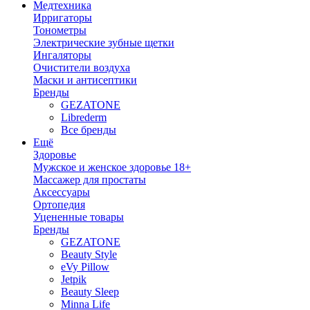
Медтехника
Ирригаторы
Тонометры
Электрические зубные щетки
Ингаляторы
Очистители воздуха
Маски и антисептики
Бренды
GEZATONE
Librederm
Все бренды
Ещё
Здоровье
Мужское и женское здоровье 18+
Массажер для простаты
Аксессуары
Ортопедия
Уцененные товары
Бренды
GEZATONE
Beauty Style
eVy Pillow
Jetpik
Beauty Sleep
Minna Life