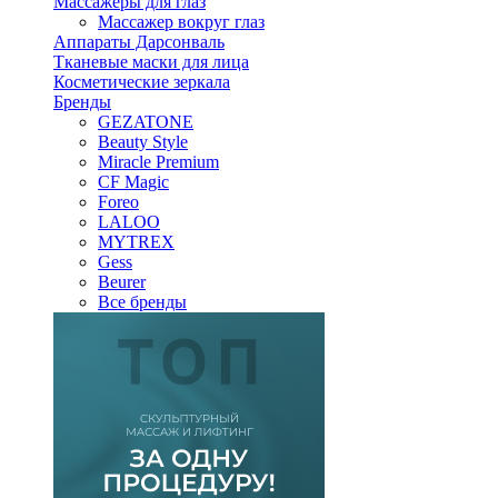
Массажеры для глаз
Массажер вокруг глаз
Аппараты Дарсонваль
Тканевые маски для лица
Косметические зеркала
Бренды
GEZATONE
Beauty Style
Miracle Premium
CF Magic
Foreo
LALOO
MYTREX
Gess
Beurer
Все бренды