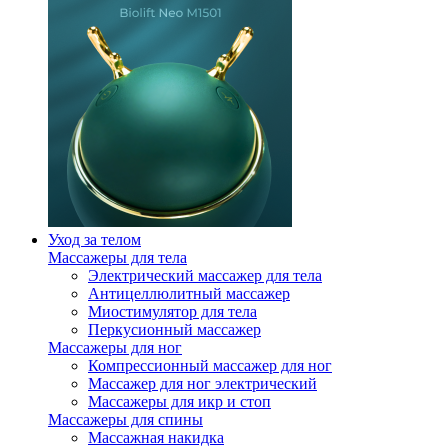
Уход за телом
Массажеры для тела
Электрический массажер для тела
Антицеллюлитный массажер
Миостимулятор для тела
Перкусионный массажер
Массажеры для ног
Компрессионный массажер для ног
Массажер для ног электрический
Массажеры для икр и стоп
Массажеры для спины
Массажная накидка