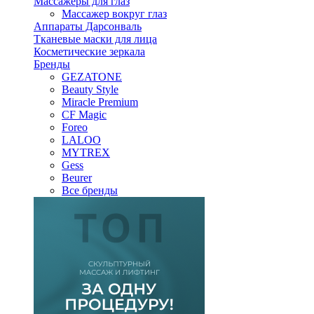
Массажеры для глаз
Массажер вокруг глаз
Аппараты Дарсонваль
Тканевые маски для лица
Косметические зеркала
Бренды
GEZATONE
Beauty Style
Miracle Premium
CF Magic
Foreo
LALOO
MYTREX
Gess
Beurer
Все бренды