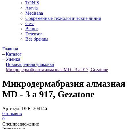
TONIS
Aravia
Medisana
Современные технологические линии
Gess
Beurer
Detensor
Все бренды
Главная
–
Каталог
–
Уценка
–
Поврежденная упаковка
–
Микродермабразия алмазная MD - 3 a 917, Gezatone
Микродермабразия алмазная
MD - 3 a 917, Gezatone
Артикул:
DPR1304146
0
отзывов
0
Спецпредложение