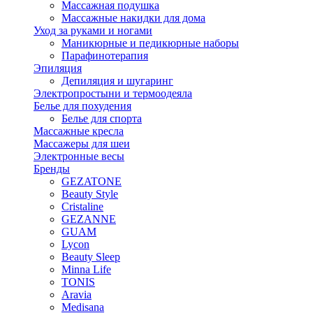
Массажная подушка
Массажные накидки для дома
Уход за руками и ногами
Маникюрные и педикюрные наборы
Парафинотерапия
Эпиляция
Депиляция и шугаринг
Электропростыни и термоодеяла
Белье для похудения
Белье для спорта
Массажные кресла
Массажеры для шеи
Электронные весы
Бренды
GEZATONE
Beauty Style
Cristaline
GEZANNE
GUAM
Lycon
Beauty Sleep
Minna Life
TONIS
Aravia
Medisana