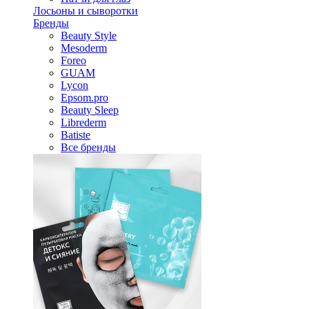
Лосьоны и сыворотки
Бренды
Beauty Style
Mesoderm
Foreo
GUAM
Lycon
Epsom.pro
Beauty Sleep
Librederm
Batiste
Все бренды