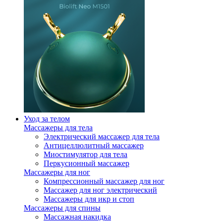
Уход за телом
Массажеры для тела
Электрический массажер для тела
Антицеллюлитный массажер
Миостимулятор для тела
Перкусионный массажер
Массажеры для ног
Компрессионный массажер для ног
Массажер для ног электрический
Массажеры для икр и стоп
Массажеры для спины
Массажная накидка