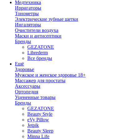
Медтехника
Ирригаторы
Тонометры
Электрические зубные щетки
Ингаляторы
Очистители воздуха
Маски и антисептики
Бренды
GEZATONE
Librederm
Все бренды
Ещё
Здоровье
Мужское и женское здоровье 18+
Массажер для простаты
Аксессуары
Ортопедия
Уцененные товары
Бренды
GEZATONE
Beauty Style
eVy Pillow
Jetpik
Beauty Sleep
Minna Life