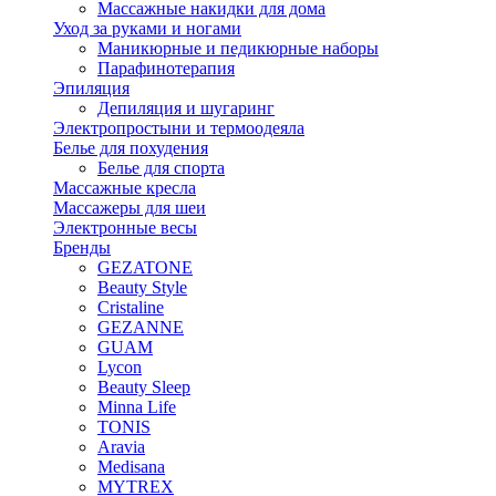
Массажные накидки для дома
Уход за руками и ногами
Маникюрные и педикюрные наборы
Парафинотерапия
Эпиляция
Депиляция и шугаринг
Электропростыни и термоодеяла
Белье для похудения
Белье для спорта
Массажные кресла
Массажеры для шеи
Электронные весы
Бренды
GEZATONE
Beauty Style
Cristaline
GEZANNE
GUAM
Lycon
Beauty Sleep
Minna Life
TONIS
Aravia
Medisana
MYTREX