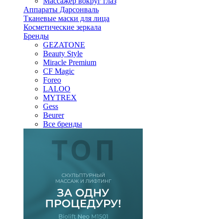
Массажер вокруг глаз
Аппараты Дарсонваль
Тканевые маски для лица
Косметические зеркала
Бренды
GEZATONE
Beauty Style
Miracle Premium
CF Magic
Foreo
LALOO
MYTREX
Gess
Beurer
Все бренды