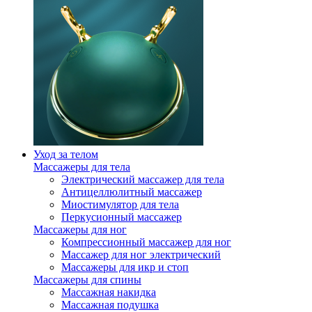
Уход за телом
Массажеры для тела
Электрический массажер для тела
Антицеллюлитный массажер
Миостимулятор для тела
Перкусионный массажер
Массажеры для ног
Компрессионный массажер для ног
Массажер для ног электрический
Массажеры для икр и стоп
Массажеры для спины
Массажная накидка
Массажная подушка