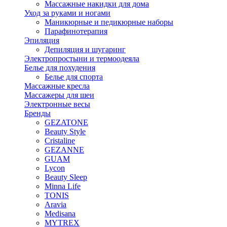
Массажные накидки для дома
Уход за руками и ногами
Маникюрные и педикюрные наборы
Парафинотерапия
Эпиляция
Депиляция и шугаринг
Электропростыни и термоодеяла
Белье для похудения
Белье для спорта
Массажные кресла
Массажеры для шеи
Электронные весы
Бренды
GEZATONE
Beauty Style
Cristaline
GEZANNE
GUAM
Lycon
Beauty Sleep
Minna Life
TONIS
Aravia
Medisana
MYTREX