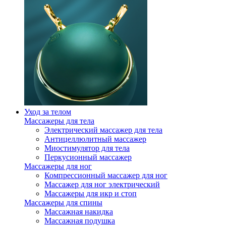
Уход за телом
Массажеры для тела
Электрический массажер для тела
Антицеллюлитный массажер
Миостимулятор для тела
Перкусионный массажер
Массажеры для ног
Компрессионный массажер для ног
Массажер для ног электрический
Массажеры для икр и стоп
Массажеры для спины
Массажная накидка
Массажная подушка