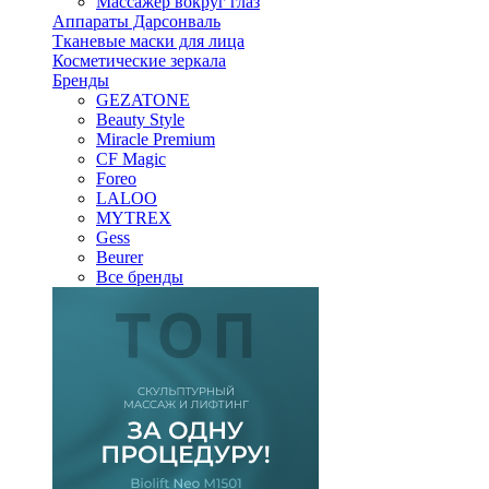
Массажер вокруг глаз
Аппараты Дарсонваль
Тканевые маски для лица
Косметические зеркала
Бренды
GEZATONE
Beauty Style
Miracle Premium
CF Magic
Foreo
LALOO
MYTREX
Gess
Beurer
Все бренды