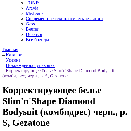
TONIS
Aravia
Medisana
Современные технологические линии
Gess
Beurer
Detensor
Все бренды
Главная
–
Каталог
–
Уценка
–
Поврежденная упаковка
–
Корректирующее белье Slim'n'Shape Diamond Bodysuit
(комбидрес) черн., р. S, Gezatone
Корректирующее белье
Slim'n'Shape Diamond
Bodysuit (комбидрес) черн., р.
S, Gezatone