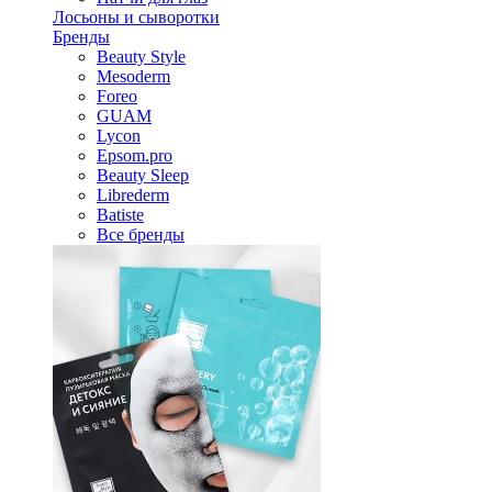
Лосьоны и сыворотки
Бренды
Beauty Style
Mesoderm
Foreo
GUAM
Lycon
Epsom.pro
Beauty Sleep
Librederm
Batiste
Все бренды