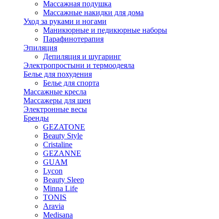
Массажная подушка
Массажные накидки для дома
Уход за руками и ногами
Маникюрные и педикюрные наборы
Парафинотерапия
Эпиляция
Депиляция и шугаринг
Электропростыни и термоодеяла
Белье для похудения
Белье для спорта
Массажные кресла
Массажеры для шеи
Электронные весы
Бренды
GEZATONE
Beauty Style
Cristaline
GEZANNE
GUAM
Lycon
Beauty Sleep
Minna Life
TONIS
Aravia
Medisana