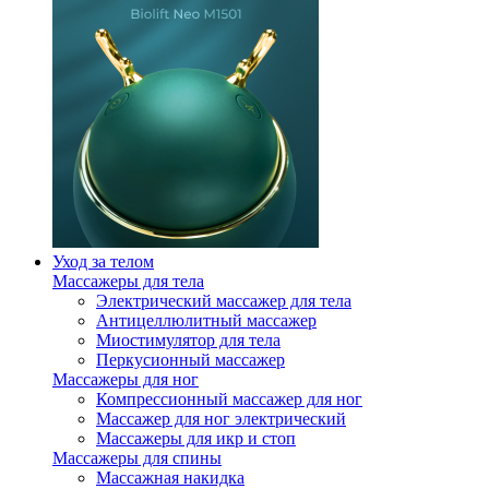
Уход за телом
Массажеры для тела
Электрический массажер для тела
Антицеллюлитный массажер
Миостимулятор для тела
Перкусионный массажер
Массажеры для ног
Компрессионный массажер для ног
Массажер для ног электрический
Массажеры для икр и стоп
Массажеры для спины
Массажная накидка