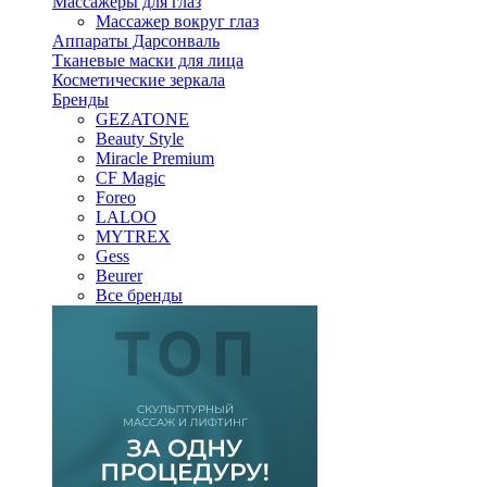
Массажеры для глаз
Массажер вокруг глаз
Аппараты Дарсонваль
Тканевые маски для лица
Косметические зеркала
Бренды
GEZATONE
Beauty Style
Miracle Premium
CF Magic
Foreo
LALOO
MYTREX
Gess
Beurer
Все бренды