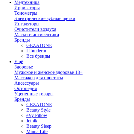
Медтехника
Ирригаторы
Тонометры
Электрические зубные щетки
Ингаляторы
Очистители воздуха
Маски и антисептики
Бренды
GEZATONE
Librederm
Все бренды
Ещё
Здоровье
Мужское и женское здоровье 18+
Массажер для простаты
Аксессуары
Ортопедия
Уцененные товары
Бренды
GEZATONE
Beauty Style
eVy Pillow
Jetpik
Beauty Sleep
Minna Life