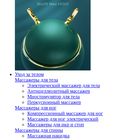
Уход за телом
Массажеры для тела
Электрический массажер для тела
Антицеллюлитный массажер
Миостимулятор для тела
Перкусионный массажер
Массажеры для ног
Компрессионный массажер для ног
Массажер для ног электрический
Массажеры для икр и стоп
Массажеры для спины
Массажная накидка