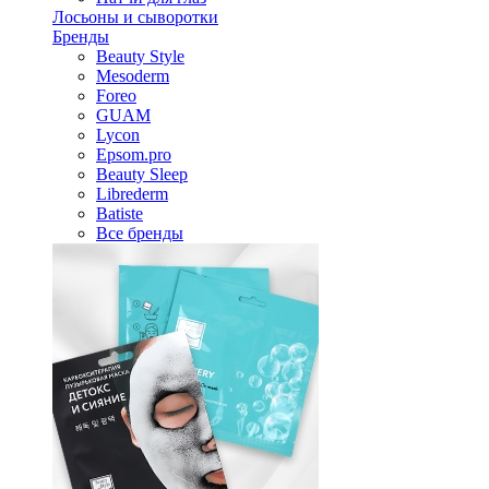
Лосьоны и сыворотки
Бренды
Beauty Style
Mesoderm
Foreo
GUAM
Lycon
Epsom.pro
Beauty Sleep
Librederm
Batiste
Все бренды