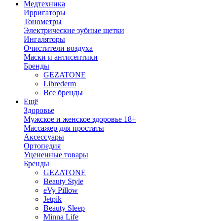
Медтехника
Ирригаторы
Тонометры
Электрические зубные щетки
Ингаляторы
Очистители воздуха
Маски и антисептики
Бренды
GEZATONE
Librederm
Все бренды
Ещё
Здоровье
Мужское и женское здоровье 18+
Массажер для простаты
Аксессуары
Ортопедия
Уцененные товары
Бренды
GEZATONE
Beauty Style
eVy Pillow
Jetpik
Beauty Sleep
Minna Life