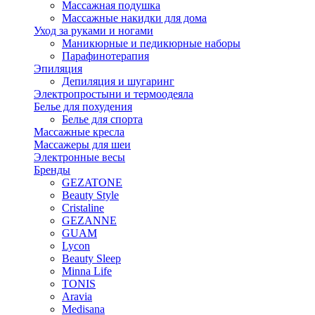
Массажная подушка
Массажные накидки для дома
Уход за руками и ногами
Маникюрные и педикюрные наборы
Парафинотерапия
Эпиляция
Депиляция и шугаринг
Электропростыни и термоодеяла
Белье для похудения
Белье для спорта
Массажные кресла
Массажеры для шеи
Электронные весы
Бренды
GEZATONE
Beauty Style
Cristaline
GEZANNE
GUAM
Lycon
Beauty Sleep
Minna Life
TONIS
Aravia
Medisana