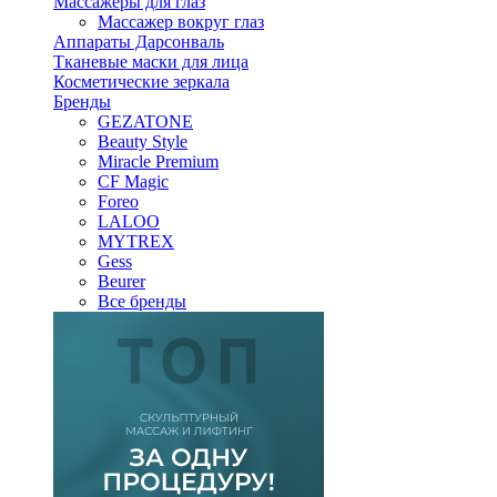
Массажеры для глаз
Массажер вокруг глаз
Аппараты Дарсонваль
Тканевые маски для лица
Косметические зеркала
Бренды
GEZATONE
Beauty Style
Miracle Premium
CF Magic
Foreo
LALOO
MYTREX
Gess
Beurer
Все бренды