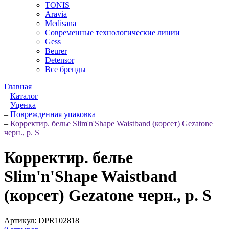
TONIS
Aravia
Medisana
Современные технологические линии
Gess
Beurer
Detensor
Все бренды
Главная
–
Каталог
–
Уценка
–
Поврежденная упаковка
–
Корректир. белье Slim'n'Shape Waistband (корсет) Gezatone
черн., р. S
Корректир. белье
Slim'n'Shape Waistband
(корсет) Gezatone черн., р. S
Артикул:
DPR102818