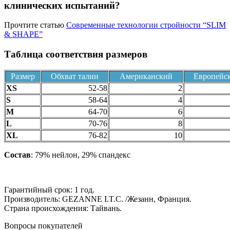
клинических испытаний?
Прочтите статью
Современные технологии стройности “SLIM
& SHAPE”
Таблица соответствия размеров
Размер
Обхват талии
Американский
Европейс
XS
52-58
2
S
58-64
4
M
64-70
6
L
70-76
8
XL
76-82
10
Состав
: 79% нейлон, 29% спандекс
Гарантийный срок: 1 год.
Производитель: GEZANNE I.T.C. /Жезанн, Франция.
Страна происхождения: Тайвань.
Вопросы покупателей