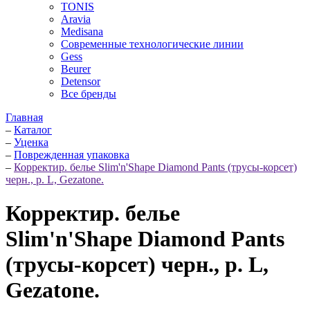
TONIS
Aravia
Medisana
Современные технологические линии
Gess
Beurer
Detensor
Все бренды
Главная
–
Каталог
–
Уценка
–
Поврежденная упаковка
–
Корректир. белье Slim'n'Shape Diamond Pants (трусы-корсет)
черн., р. L, Gezatone.
Корректир. белье
Slim'n'Shape Diamond Pants
(трусы-корсет) черн., р. L,
Gezatone.