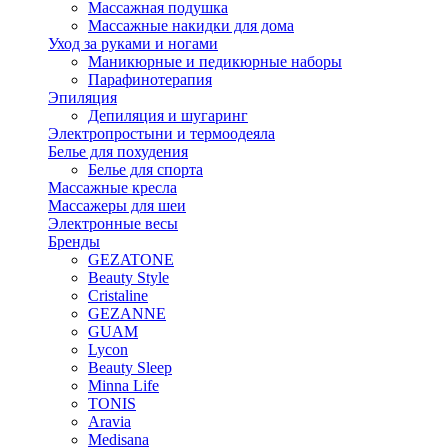
Массажная подушка
Массажные накидки для дома
Уход за руками и ногами
Маникюрные и педикюрные наборы
Парафинотерапия
Эпиляция
Депиляция и шугаринг
Электропростыни и термоодеяла
Белье для похудения
Белье для спорта
Массажные кресла
Массажеры для шеи
Электронные весы
Бренды
GEZATONE
Beauty Style
Cristaline
GEZANNE
GUAM
Lycon
Beauty Sleep
Minna Life
TONIS
Aravia
Medisana