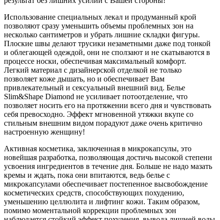
результат без лишних усилий с Вашей стороны!
Использование специальных лекал и продуманный крой
позволяют сразу уменьшить объемы проблемных зон на
несколько сантиметров и убрать лишние складки фигуры.
Плоские швы делают трусики незаметными даже под тонкой
и облегающей одеждой, они не сползают и не скатываются в
процессе носки, обеспечивая максимальный комфорт.
Легкий материал с дизайнерской отделкой не только
позволяет коже дышать, но и обеспечивает Вам
привлекательный и сексуальный внешний вид. Белье
Slim&Shape Diamond не усиливает потоотделение, что
позволяет носить его на протяжении всего дня и чувствовать
себя превосходно. Эффект мгновенной утяжки вкупе со
стильным внешним видом порадуют даже очень критично
настроенную женщину!
Активная косметика, заключенная в микрокапсулы, это
новейшая разработка, позволяющая достичь высокой степени
усвоения ингредиентов в течение дня. Больше не надо мазать
кремы и ждать, пока они впитаются, ведь белье с
микрокапсулами обеспечивает постепенное высвобождение
косметических средств, способствующих похудению,
уменьшению целлюлита и лифтинг кожи. Таким образом,
помимо моментальной коррекции проблемных зон
наблюдается стойкий эффект похудения, вывода лишней воды