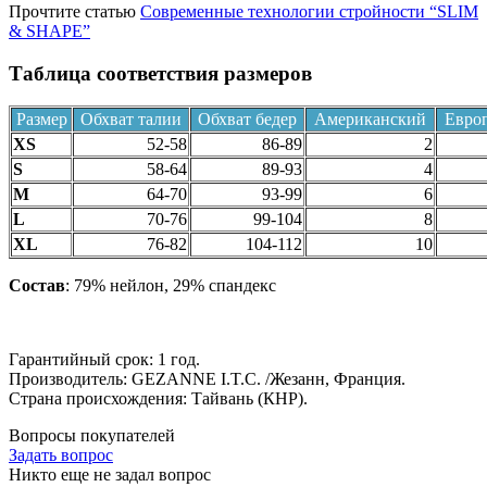
Прочтите статью
Современные технологии стройности “SLIM
& SHAPE”
Таблица соответствия размеров
Размер
Обхват талии
Обхват бедер
Американский
Евро
XS
52-58
86-89
2
S
58-64
89-93
4
M
64-70
93-99
6
L
70-76
99-104
8
XL
76-82
104-112
10
Состав
: 79% нейлон, 29% спандекс
Гарантийный срок: 1 год.
Производитель: GEZANNE I.T.C. /Жезанн, Франция.
Страна происхождения: Тайвань (КНР).
Вопросы покупателей
Задать вопрос
Никто еще не задал вопрос