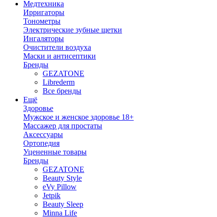
Медтехника
Ирригаторы
Тонометры
Электрические зубные щетки
Ингаляторы
Очистители воздуха
Маски и антисептики
Бренды
GEZATONE
Librederm
Все бренды
Ещё
Здоровье
Мужское и женское здоровье 18+
Массажер для простаты
Аксессуары
Ортопедия
Уцененные товары
Бренды
GEZATONE
Beauty Style
eVy Pillow
Jetpik
Beauty Sleep
Minna Life