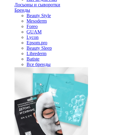
Лосьоны и сыворотки
Бренды
Beauty Style
Mesoderm
Foreo
GUAM
Lycon
Epsom.pro
Beauty Sleep
Librederm
Batiste
Все бренды