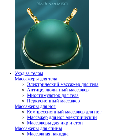
Уход за телом
Массажеры для тела
Электрический массажер для тела
Антицеллюлитный массажер
Миостимулятор для тела
Перкусионный массажер
Массажеры для ног
Компрессионный массажер для ног
Массажер для ног электрический
Массажеры для икр и стоп
Массажеры для спины
Массажная накидка