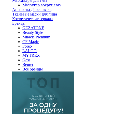
Массажеры для глаз
Массажер вокруг глаз
Аппараты Дарсонваль
Тканевые маски для лица
Косметические зеркала
Бренды
GEZATONE
Beauty Style
Miracle Premium
CF Magic
Foreo
LALOO
MYTREX
Gess
Beurer
Все бренды