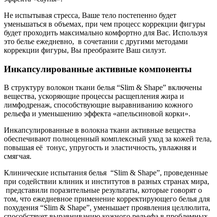
Не испытывая стресса, Ваше тело постепенно будет
уменьшаться в объемах, при чем процесс коррекции фигуры
будет проходить максимально комфортно для Вас. Используя
это белье ежедневно, в сочетании с другими методами
коррекции фигуры, Вы преобразите Ваш силуэт.
Инкапсулированные активные компоненты
В структуру волокон ткани белья “Slim & Shape” включены
вещества, ускоряющие процессы расщепления жира и
лимфодренаж, способствующие выравниванию кожного
рельефа и уменьшению эффекта «апельсиновой корки».
Инкапсулированные в волокна ткани активные вещества
обеспечивают полноценный комплексный уход за кожей тела,
повышая её тонус, упругость и эластичность, увлажняя и
смягчая.
Клинические испытания белья “Slim & Shape”, проведенные
при содействии клиник и институтов в разных странах мира,
представили поразительные результаты, которые говорят о
том, что ежедневное применение корректирующего белья для
похудения “Slim & Shape”, уменьшает проявления целлюлита,
способствует выравниванию кожного рельефа в проблемных