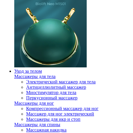
Уход за телом
Массажеры для тела
Электрический массажер для тела
Антицеллюлитный массажер
Миостимулятор для тела
Перкусионный массажер
Массажеры для ног
Компрессионный массажер для ног
Массажер для ног электрический
Массажеры для икр и стоп
Массажеры для спины
Массажная накидка