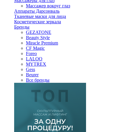
Массажеры для глаз
Массажер вокруг глаз
Аппараты Дарсонваль
Тканевые маски для лица
Косметические зеркала
Бренды
GEZATONE
Beauty Style
Miracle Premium
CF Magic
Foreo
LALOO
MYTREX
Gess
Beurer
Все бренды