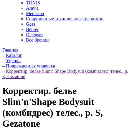
TONIS
Aravia
Medisana
Современные технологические линии
Gess
Beurer
Detensor
Все бренды
Главная
–
Каталог
–
Уценка
–
Поврежденная упаковка
–
Корректир. белье Slim'n'Shape Bodysuit (комбидрес) телес., р.
S, Gezatone
Корректир. белье
Slim'n'Shape Bodysuit
(комбидрес) телес., р. S,
Gezatone