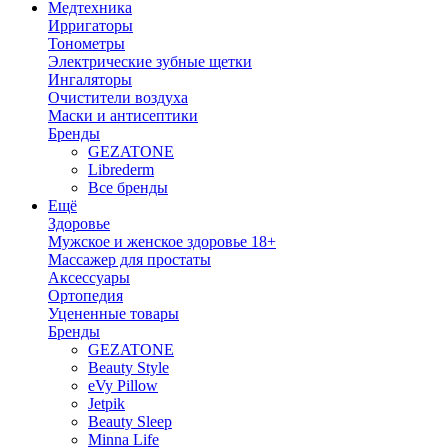
Медтехника
Ирригаторы
Тонометры
Электрические зубные щетки
Ингаляторы
Очистители воздуха
Маски и антисептики
Бренды
GEZATONE
Librederm
Все бренды
Ещё
Здоровье
Мужское и женское здоровье 18+
Массажер для простаты
Аксессуары
Ортопедия
Уцененные товары
Бренды
GEZATONE
Beauty Style
eVy Pillow
Jetpik
Beauty Sleep
Minna Life