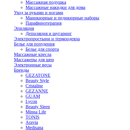
Массажная подушка
Массажные накидки для дома
Уход за руками и ногами
Маникюрные и педикюрные наборы
Парафинотерапия
Эпиляция
Депиляция и шугаринг
Электропростыни и термоодеяла
Белье для похудения
Белье для спорта
Массажные кресла
Массажеры для шеи
Электронные весы
Бренды
GEZATONE
Beauty Style
Cristaline
GEZANNE
GUAM
Lycon
Beauty Sleep
Minna Life
TONIS
Aravia
Medisana