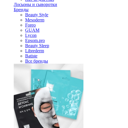
Лосьоны и сыворотки
Бренды
Beauty Style
Mesoderm
Foreo
GUAM
Lycon
Epsom.pro
Beauty Sleep
Librederm
Batiste
Все бренды