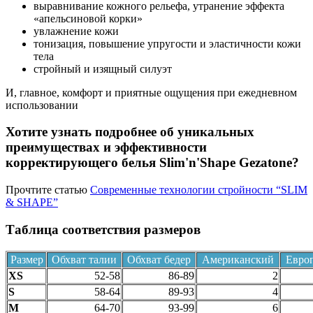
выравнивание кожного рельефа, утранение эффекта
«апельсиновой корки»
увлажнение кожи
тонизация, повышение упругости и эластичности кожи
тела
стройный и изящный силуэт
И, главное, комфорт и приятные ощущения при ежедневном
использовании
Хотите узнать подробнее об уникальных
преимуществах и эффективности
корректирующего белья Slim'n'Shape Gezatone?
Прочтите статью
Современные технологии стройности “SLIM
& SHAPE”
Таблица соответствия размеров
Размер
Обхват талии
Обхват бедер
Американский
Евро
XS
52-58
86-89
2
S
58-64
89-93
4
M
64-70
93-99
6