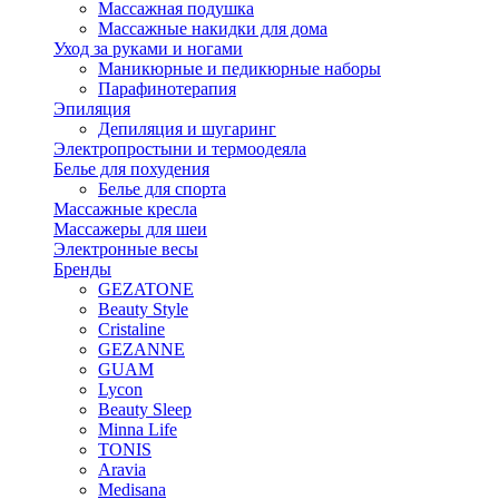
Массажная подушка
Массажные накидки для дома
Уход за руками и ногами
Маникюрные и педикюрные наборы
Парафинотерапия
Эпиляция
Депиляция и шугаринг
Электропростыни и термоодеяла
Белье для похудения
Белье для спорта
Массажные кресла
Массажеры для шеи
Электронные весы
Бренды
GEZATONE
Beauty Style
Cristaline
GEZANNE
GUAM
Lycon
Beauty Sleep
Minna Life
TONIS
Aravia
Medisana