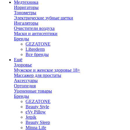
Медтехника
Ирригаторы
Тонометры
Электрические зубные щетки
Ингаляторы
Очистители воздуха
Маски и антисептики
Бренды
GEZATONE
Librederm
Все бренды
Ещё
Здоровье
Мужское и женское здоровье 18+
Массажер для простаты
Аксессуары
Ортопедия
Уцененные товары
Бренды
GEZATONE
Beauty Style
eVy Pillow
Jetpik
Beauty Sleep
Minna Life