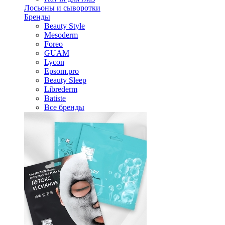
Лосьоны и сыворотки
Бренды
Beauty Style
Mesoderm
Foreo
GUAM
Lycon
Epsom.pro
Beauty Sleep
Librederm
Batiste
Все бренды