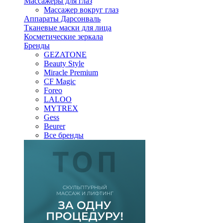
Массажеры для глаз
Массажер вокруг глаз
Аппараты Дарсонваль
Тканевые маски для лица
Косметические зеркала
Бренды
GEZATONE
Beauty Style
Miracle Premium
CF Magic
Foreo
LALOO
MYTREX
Gess
Beurer
Все бренды