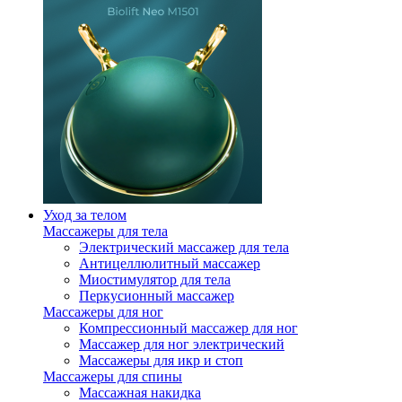
Уход за телом
Массажеры для тела
Электрический массажер для тела
Антицеллюлитный массажер
Миостимулятор для тела
Перкусионный массажер
Массажеры для ног
Компрессионный массажер для ног
Массажер для ног электрический
Массажеры для икр и стоп
Массажеры для спины
Массажная накидка