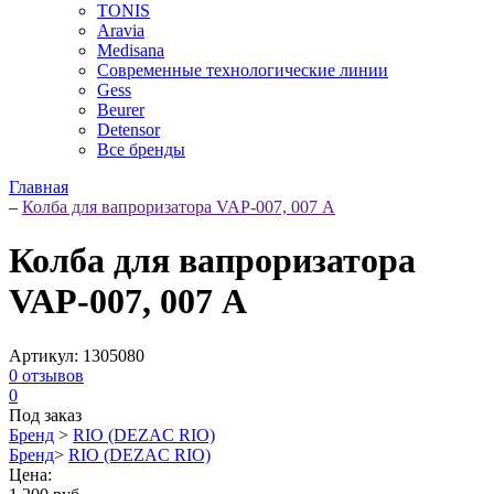
TONIS
Aravia
Medisana
Современные технологические линии
Gess
Beurer
Detensor
Все бренды
Главная
–
Колба для вапроризатора VAP-007, 007 А
Колба для вапроризатора
VAP-007, 007 А
Артикул:
1305080
0
отзывов
0
Под заказ
Бренд
>
RIO (DEZAC RIO)
Бренд
>
RIO (DEZAC RIO)
Цена: