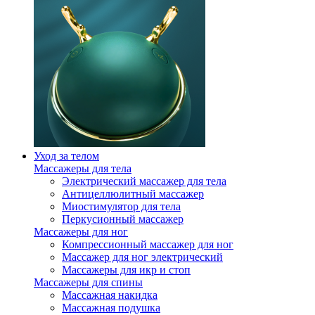
Уход за телом
Массажеры для тела
Электрический массажер для тела
Антицеллюлитный массажер
Миостимулятор для тела
Перкусионный массажер
Массажеры для ног
Компрессионный массажер для ног
Массажер для ног электрический
Массажеры для икр и стоп
Массажеры для спины
Массажная накидка
Массажная подушка