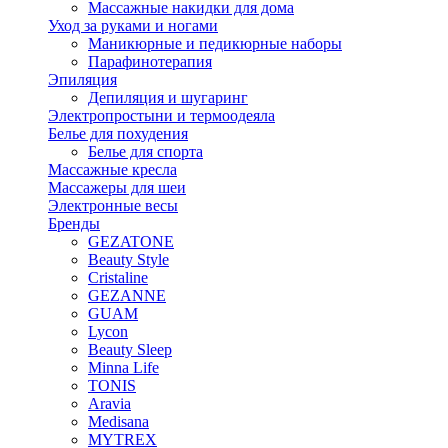
Массажные накидки для дома
Уход за руками и ногами
Маникюрные и педикюрные наборы
Парафинотерапия
Эпиляция
Депиляция и шугаринг
Электропростыни и термоодеяла
Белье для похудения
Белье для спорта
Массажные кресла
Массажеры для шеи
Электронные весы
Бренды
GEZATONE
Beauty Style
Cristaline
GEZANNE
GUAM
Lycon
Beauty Sleep
Minna Life
TONIS
Aravia
Medisana
MYTREX