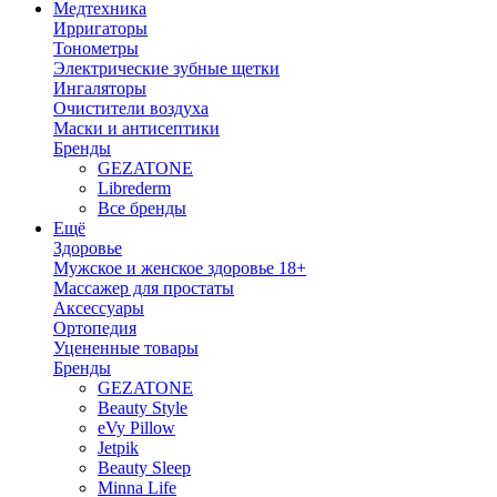
Медтехника
Ирригаторы
Тонометры
Электрические зубные щетки
Ингаляторы
Очистители воздуха
Маски и антисептики
Бренды
GEZATONE
Librederm
Все бренды
Ещё
Здоровье
Мужское и женское здоровье 18+
Массажер для простаты
Аксессуары
Ортопедия
Уцененные товары
Бренды
GEZATONE
Beauty Style
eVy Pillow
Jetpik
Beauty Sleep
Minna Life