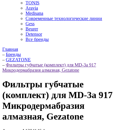
TONIS
Aravia
Medisana
Современные технологические линии
Gess
Beurer
Detensor
Все бренды
Главная
–
Бренды
–
GEZATONE
–
Фильтры губчатые (комплект) для MD-3a 917
Микродермабразия алмазная, Gezatone
Фильтры губчатые
(комплект) для MD-3a 917
Микродермабразия
алмазная, Gezatone