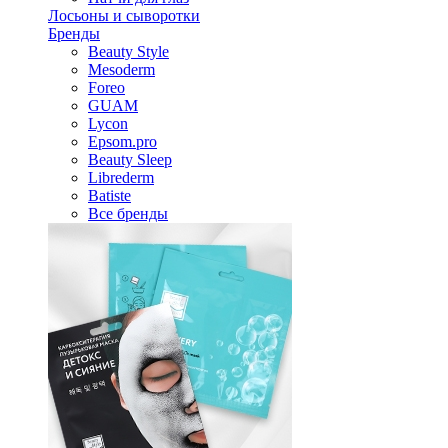
Лосьоны и сыворотки
Бренды
Beauty Style
Mesoderm
Foreo
GUAM
Lycon
Epsom.pro
Beauty Sleep
Librederm
Batiste
Все бренды