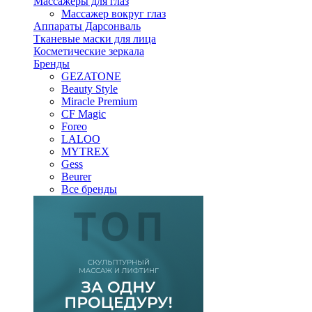
Массажеры для глаз
Массажер вокруг глаз
Аппараты Дарсонваль
Тканевые маски для лица
Косметические зеркала
Бренды
GEZATONE
Beauty Style
Miracle Premium
CF Magic
Foreo
LALOO
MYTREX
Gess
Beurer
Все бренды