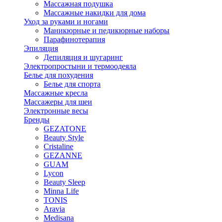
Массажная подушка
Массажные накидки для дома
Уход за руками и ногами
Маникюрные и педикюрные наборы
Парафинотерапия
Эпиляция
Депиляция и шугаринг
Электропростыни и термоодеяла
Белье для похудения
Белье для спорта
Массажные кресла
Массажеры для шеи
Электронные весы
Бренды
GEZATONE
Beauty Style
Cristaline
GEZANNE
GUAM
Lycon
Beauty Sleep
Minna Life
TONIS
Aravia
Medisana