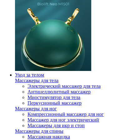
Уход за телом
Массажеры для тела
Электрический массажер для тела
Антицеллюлитный массажер
Миостимулятор для тела
Перкусионный массажер
Массажеры для ног
Компрессионный массажер для ног
Массажер для ног электрический
Массажеры для икр и стоп
Массажеры для спины
Массажная накидка