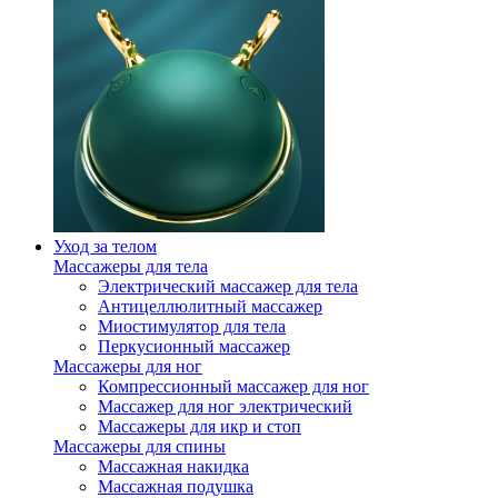
Уход за телом
Массажеры для тела
Электрический массажер для тела
Антицеллюлитный массажер
Миостимулятор для тела
Перкусионный массажер
Массажеры для ног
Компрессионный массажер для ног
Массажер для ног электрический
Массажеры для икр и стоп
Массажеры для спины
Массажная накидка
Массажная подушка