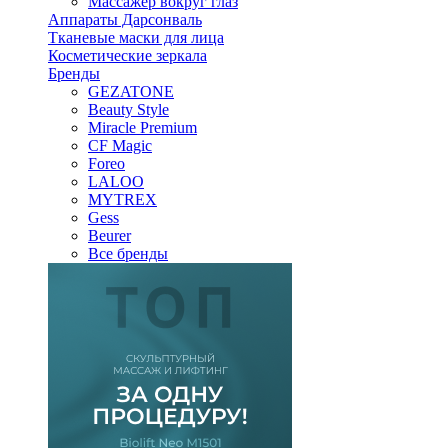
Массажер вокруг глаз
Аппараты Дарсонваль
Тканевые маски для лица
Косметические зеркала
Бренды
GEZATONE
Beauty Style
Miracle Premium
CF Magic
Foreo
LALOO
MYTREX
Gess
Beurer
Все бренды