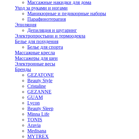
Массажные накидки для дома
Уход за руками и ногами
Маникюрные и педикюрные наборы
Парафинотерапия
Эпиляция
Депиляция и шугаринг
Электропростыни и термоодеяла
Белье для похудения
Белье для спорта
Массажные кресла
Массажеры для шеи
Электронные весы
Бренды
GEZATONE
Beauty Style
Cristaline
GEZANNE
GUAM
Lycon
Beauty Sleep
Minna Life
TONIS
Aravia
Medisana
MYTREX