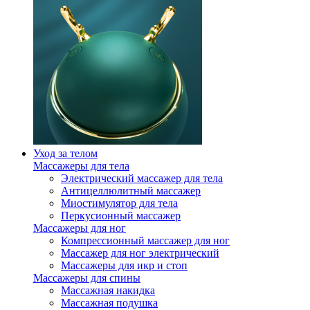
Уход за телом
Массажеры для тела
Электрический массажер для тела
Антицеллюлитный массажер
Миостимулятор для тела
Перкусионный массажер
Массажеры для ног
Компрессионный массажер для ног
Массажер для ног электрический
Массажеры для икр и стоп
Массажеры для спины
Массажная накидка
Массажная подушка