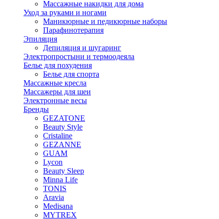
Массажные накидки для дома
Уход за руками и ногами
Маникюрные и педикюрные наборы
Парафинотерапия
Эпиляция
Депиляция и шугаринг
Электропростыни и термоодеяла
Белье для похудения
Белье для спорта
Массажные кресла
Массажеры для шеи
Электронные весы
Бренды
GEZATONE
Beauty Style
Cristaline
GEZANNE
GUAM
Lycon
Beauty Sleep
Minna Life
TONIS
Aravia
Medisana
MYTREX