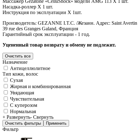
Массажер Gezatone «CelluShock» модели AMG 113 X 1 шт.
Насадка-роллер X 1 шт.
Инструкция по эксплуатации X 1шт.
Производитель: GEZANNE I.T.C. /Жезанн. Адрес: Saint Avertin
39 rue des Granges Galand, Франция
Гарантийный срок эксплуатации - 1 год.
Уцененный товар возврату и обмену не подлежит.
Назначение
Антицеллюлитное
Тип кожи, волос
Сухая
Жирная и комбинированная
Увядающая
Чувствительная
С куперозом
Нормальная
+ Развернуть
- Свернуть
Фильтр