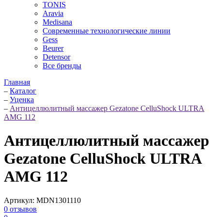
TONIS
Aravia
Medisana
Современные технологические линии
Gess
Beurer
Detensor
Все бренды
Главная
–
Каталог
–
Уценка
–
Антицеллюлитный массажер Gezatone CelluShock ULTRA
AMG 112
Антицеллюлитный массажер
Gezatone CelluShock ULTRA
AMG 112
Артикул:
MDN1301110
0
отзывов