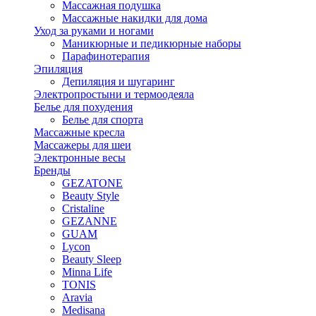
Массажная подушка
Массажные накидки для дома
Уход за руками и ногами
Маникюрные и педикюрные наборы
Парафинотерапия
Эпиляция
Депиляция и шугаринг
Электропростыни и термоодеяла
Белье для похудения
Белье для спорта
Массажные кресла
Массажеры для шеи
Электронные весы
Бренды
GEZATONE
Beauty Style
Cristaline
GEZANNE
GUAM
Lycon
Beauty Sleep
Minna Life
TONIS
Aravia
Medisana