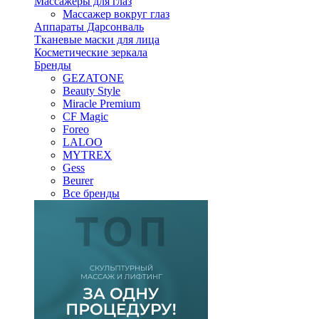
Массажеры для глаз
Массажер вокруг глаз
Аппараты Дарсонваль
Тканевые маски для лица
Косметические зеркала
Бренды
GEZATONE
Beauty Style
Miracle Premium
CF Magic
Foreo
LALOO
MYTREX
Gess
Beurer
Все бренды