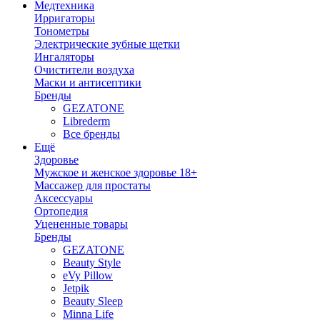
Медтехника
Ирригаторы
Тонометры
Электрические зубные щетки
Ингаляторы
Очистители воздуха
Маски и антисептики
Бренды
GEZATONE
Librederm
Все бренды
Ещё
Здоровье
Мужское и женское здоровье 18+
Массажер для простаты
Аксессуары
Ортопедия
Уцененные товары
Бренды
GEZATONE
Beauty Style
eVy Pillow
Jetpik
Beauty Sleep
Minna Life