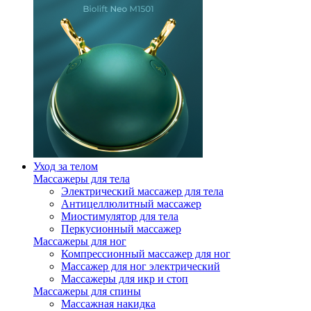
Уход за телом
Массажеры для тела
Электрический массажер для тела
Антицеллюлитный массажер
Миостимулятор для тела
Перкусионный массажер
Массажеры для ног
Компрессионный массажер для ног
Массажер для ног электрический
Массажеры для икр и стоп
Массажеры для спины
Массажная накидка