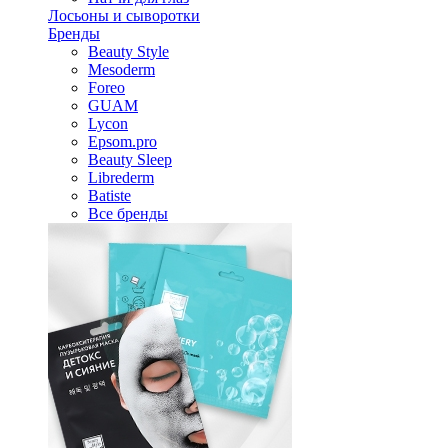
Лосьоны и сыворотки
Бренды
Beauty Style
Mesoderm
Foreo
GUAM
Lycon
Epsom.pro
Beauty Sleep
Librederm
Batiste
Все бренды