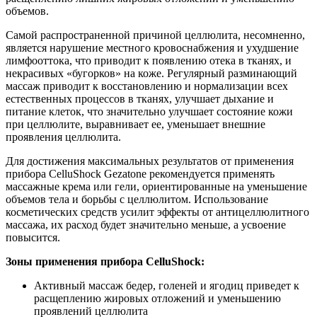
объемов.
Самой распространенной причиной целлюлита, несомненно,
является нарушение местного кровоснабжения и ухудшение
лимфооттока, что приводит к появлению отека в тканях, и
некрасивых «бугорков» на коже. Регулярный разминающий
массаж приводит к восстановлению и нормализации всех
естественных процессов в тканях, улучшает дыхание и
питание клеток, что значительно улучшает состояние кожи
при целлюлите, выравнивает ее, уменьшает внешние
проявления целлюлита.
Для достижения максимальных результатов от применения
прибора CelluShock Gezatone рекомендуется применять
массажные крема или гели, ориентированные на уменьшение
объемов тела и борьбы с целлюлитом. Использование
косметических средств усилит эффекты от антицеллюлитного
массажа, их расход будет значительно меньше, а усвоение
повысится.
Зоны применения прибора CelluShock:
Активный массаж бедер, голеней и ягодиц приведет к
расщеплению жировых отложений и уменьшению
проявлений целлюлита