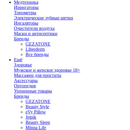
Медтехника
Ирригаторы
Тонометры
Электрические зубные щетки
Ингаляторы
Очистители воздуха
Маски и антисептики
Бренды
GEZATONE
Librederm
Все бренды
Ещё
Здоровье
Мужское и женское здоровье 18+
Массажер для простаты
Аксессуары
Ортопедия
Уцененные товары
Бренды
GEZATONE
Beauty Style
eVy Pillow
Jetpik
Beauty Sleep
Minna Life