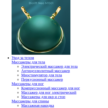
Уход за телом
Массажеры для тела
Электрический массажер для тела
Антицеллюлитный массажер
Миостимулятор для тела
Перкусионный массажер
Массажеры для ног
Компрессионный массажер для ног
Массажер для ног электрический
Массажеры для икр и стоп
Массажеры для спины
Массажная накидка