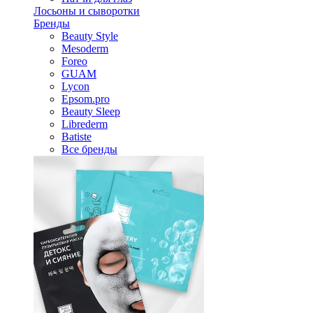
Лосьоны и сыворотки
Бренды
Beauty Style
Mesoderm
Foreo
GUAM
Lycon
Epsom.pro
Beauty Sleep
Librederm
Batiste
Все бренды