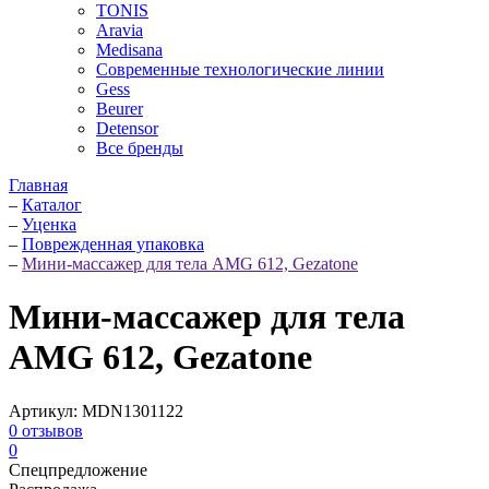
TONIS
Aravia
Medisana
Современные технологические линии
Gess
Beurer
Detensor
Все бренды
Главная
–
Каталог
–
Уценка
–
Поврежденная упаковка
–
Мини-массажер для тела AMG 612, Gezatone
Мини-массажер для тела
AMG 612, Gezatone
Артикул:
MDN1301122
0
отзывов
0
Спецпредложение