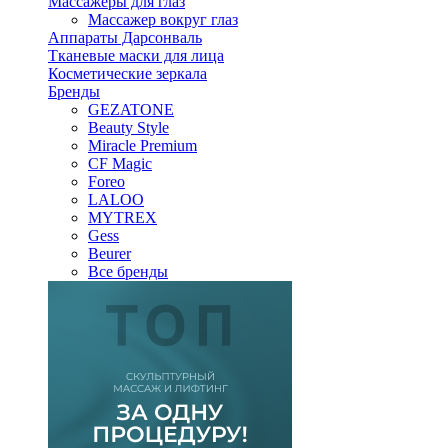
Массажеры для глаз
Массажер вокруг глаз
Аппараты Дарсонваль
Тканевые маски для лица
Косметические зеркала
Бренды
GEZATONE
Beauty Style
Miracle Premium
CF Magic
Foreo
LALOO
MYTREX
Gess
Beurer
Все бренды