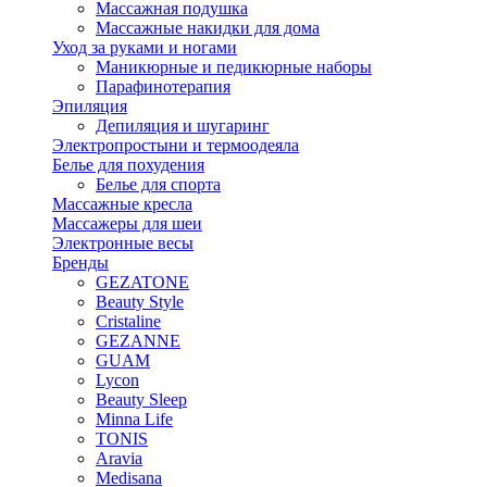
Массажная подушка
Массажные накидки для дома
Уход за руками и ногами
Маникюрные и педикюрные наборы
Парафинотерапия
Эпиляция
Депиляция и шугаринг
Электропростыни и термоодеяла
Белье для похудения
Белье для спорта
Массажные кресла
Массажеры для шеи
Электронные весы
Бренды
GEZATONE
Beauty Style
Cristaline
GEZANNE
GUAM
Lycon
Beauty Sleep
Minna Life
TONIS
Aravia
Medisana