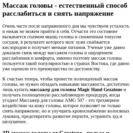
Массаж головы - естественный способ
расслабиться и снять напряжение
Очень часто после напряженного дня мы чувствуем усталость
и никак не можем прийти в себя. Отчасти это состояние
вызывается спазмом мышц головы и сниженным тонусом
сосудов, в результате которого мозг хуже снабжается
кислородом и получает меньше питания. Ученые уже давно
доказали связь между массажем головы и ощущением
расслабления и комфорта, именно поэтому массаж головы
пользуется такой популярностью в странах Востока, где давно
уже оценили его преимущества по достоинству.
К счастью теперь, чтобы провести полноценный массаж
головы, не нужно обладать навыками массажиста, достаточно
лишь купить
массажер для головы Magic Hand Gezatone
и
получать полноценную расслабляющую процедуру, когда
угодно! Массажер для головы AMG 507 - это трехмерное
воздействие на кожу головы, которое позволяет не только
снять напряжение, но и улучшить кровоснабжение волосяных
луковиц, предотвратить развитие перхоти, устранить зуд и
шелушение.
3D-массаж головы от Gezatone - польза и