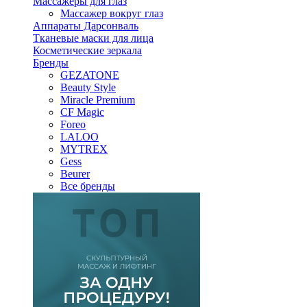
Массажеры для глаз
Массажер вокруг глаз
Аппараты Дарсонваль
Тканевые маски для лица
Косметические зеркала
Бренды
GEZATONE
Beauty Style
Miracle Premium
CF Magic
Foreo
LALOO
MYTREX
Gess
Beurer
Все бренды