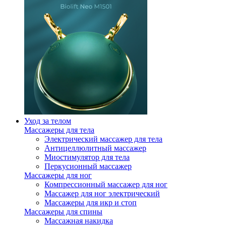
Уход за телом
Массажеры для тела
Электрический массажер для тела
Антицеллюлитный массажер
Миостимулятор для тела
Перкусионный массажер
Массажеры для ног
Компрессионный массажер для ног
Массажер для ног электрический
Массажеры для икр и стоп
Массажеры для спины
Массажная накидка