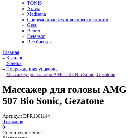
TONIS
Aravia
Medisana
Современные технологические линии
Gess
Beurer
Detensor
Все бренды
Главная
–
Каталог
–
Уценка
–
Поврежденная упаковка
–
Массажер для головы AMG 507 Bio Sonic, Gezatone
Массажер для головы AMG
507 Bio Sonic, Gezatone
Артикул:
DPR1301144
0
отзывов
0
Спецпредложение