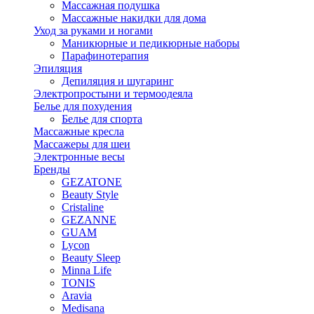
Массажная подушка
Массажные накидки для дома
Уход за руками и ногами
Маникюрные и педикюрные наборы
Парафинотерапия
Эпиляция
Депиляция и шугаринг
Электропростыни и термоодеяла
Белье для похудения
Белье для спорта
Массажные кресла
Массажеры для шеи
Электронные весы
Бренды
GEZATONE
Beauty Style
Cristaline
GEZANNE
GUAM
Lycon
Beauty Sleep
Minna Life
TONIS
Aravia
Medisana