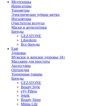
Медтехника
Ирригаторы
Тонометры
Электрические зубные щетки
Ингаляторы
Очистители воздуха
Маски и антисептики
Бренды
GEZATONE
Librederm
Все бренды
Ещё
Здоровье
Мужское и женское здоровье 18+
Массажер для простаты
Аксессуары
Ортопедия
Уцененные товары
Бренды
GEZATONE
Beauty Style
eVy Pillow
Jetpik
Beauty Sleep
Minna Life