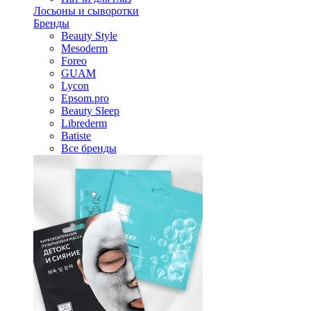
Лосьоны и сыворотки
Бренды
Beauty Style
Mesoderm
Foreo
GUAM
Lycon
Epsom.pro
Beauty Sleep
Librederm
Batiste
Все бренды