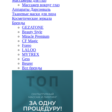
Массажеры для глаз
Массажер вокруг глаз
Аппараты Дарсонваль
Тканевые маски для лица
Косметические зеркала
Бренды
GEZATONE
Beauty Style
Miracle Premium
CF Magic
Foreo
LALOO
MYTREX
Gess
Beurer
Все бренды