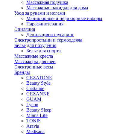
Массажная подушка
Массажные накидки для дома
Уход за руками и ногами
Маникюрные и педикюрные наборы
Парафинотерапия
Эпиляция
Депиляция и шугаринг
Электропростыни и термоодеяла
Белье для похудения
Белье для спорта
Массажные кресла
Массажеры для шеи
Электронные весы
Бренды
GEZATONE
Beauty Style
Cristaline
GEZANNE
GUAM
Lycon
Beauty Sleep
Minna Life
TONIS
Aravia
Medisana