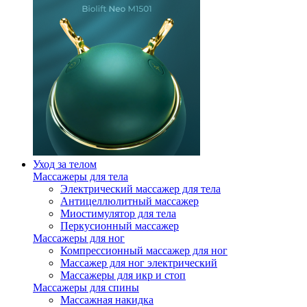
Уход за телом
Массажеры для тела
Электрический массажер для тела
Антицеллюлитный массажер
Миостимулятор для тела
Перкусионный массажер
Массажеры для ног
Компрессионный массажер для ног
Массажер для ног электрический
Массажеры для икр и стоп
Массажеры для спины
Массажная накидка