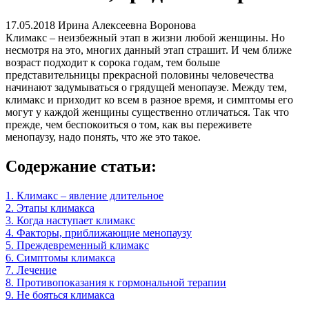
17.05.2018
Ирина Алексеевна Воронова
Климакс – неизбежный этап в жизни любой женщины. Но
несмотря на это, многих данный этап страшит. И чем ближе
возраст подходит к сорока годам, тем больше
представительницы прекрасной половины человечества
начинают задумываться о грядущей менопаузе. Между тем,
климакс и приходит ко всем в разное время, и симптомы его
могут у каждой женщины существенно отличаться. Так что
прежде, чем беспокоиться о том, как вы переживете
менопаузу, надо понять, что же это такое.
Содержание статьи:
1. Климакс – явление длительное
2. Этапы климакса
3. Когда наступает климакс
4. Факторы, приближающие менопаузу
5. Преждевременный климакс
6. Симптомы климакса
7. Лечение
8. Противопоказания к гормональной терапии
9. Не бояться климакса