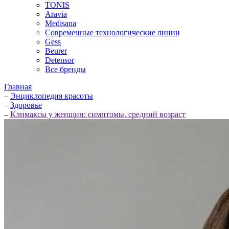
TONIS
Aravia
Medisana
Современные технологические линии
Gess
Beurer
Detensor
Все бренды
Главная
–
Энциклопедия красоты
–
Здоровье
–
Климаксы у женщин: симптомы, средний возраст