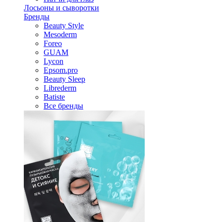
Лосьоны и сыворотки
Бренды
Beauty Style
Mesoderm
Foreo
GUAM
Lycon
Epsom.pro
Beauty Sleep
Librederm
Batiste
Все бренды