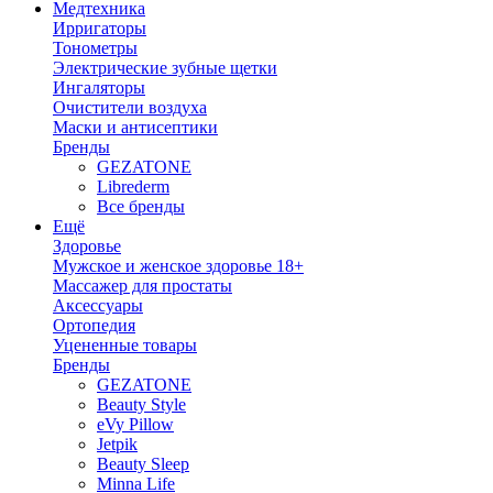
Медтехника
Ирригаторы
Тонометры
Электрические зубные щетки
Ингаляторы
Очистители воздуха
Маски и антисептики
Бренды
GEZATONE
Librederm
Все бренды
Ещё
Здоровье
Мужское и женское здоровье 18+
Массажер для простаты
Аксессуары
Ортопедия
Уцененные товары
Бренды
GEZATONE
Beauty Style
eVy Pillow
Jetpik
Beauty Sleep
Minna Life